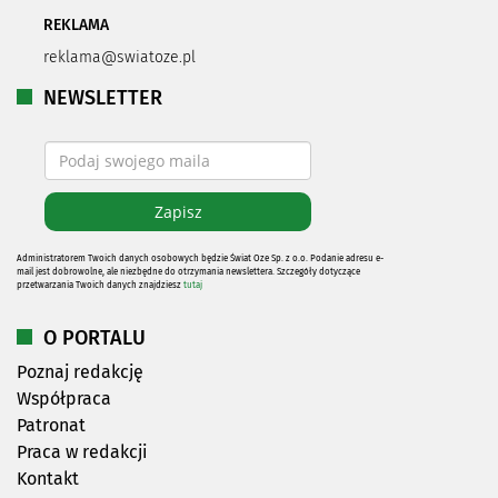
REKLAMA
reklama@swiatoze.pl
NEWSLETTER
Administratorem Twoich danych osobowych będzie Świat Oze Sp. z o.o. Podanie adresu e-
mail jest dobrowolne, ale niezbędne do otrzymania newslettera. Szczegóły dotyczące
przetwarzania Twoich danych znajdziesz
tutaj
O PORTALU
Poznaj redakcję
Współpraca
Patronat
Praca w redakcji
Kontakt