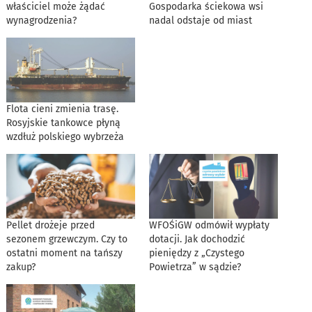
właściciel może żądać
Gospodarka ściekowa wsi
wynagrodzenia?
nadal odstaje od miast
Flota cieni zmienia trasę.
Rosyjskie tankowce płyną
wzdłuż polskiego wybrzeża
Pellet drożeje przed
WFOŚiGW odmówił wypłaty
sezonem grzewczym. Czy to
dotacji. Jak dochodzić
ostatni moment na tańszy
pieniędzy z „Czystego
zakup?
Powietrza” w sądzie?