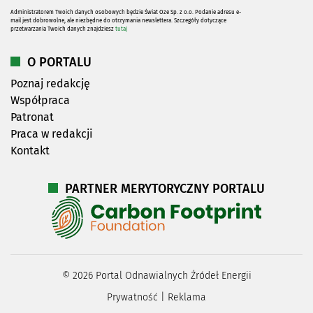
Administratorem Twoich danych osobowych będzie Świat Oze Sp. z o.o. Podanie adresu e-
mail jest dobrowolne, ale niezbędne do otrzymania newslettera. Szczegóły dotyczące
przetwarzania Twoich danych znajdziesz
tutaj
O PORTALU
Poznaj redakcję
Współpraca
Patronat
Praca w redakcji
Kontakt
PARTNER MERYTORYCZNY PORTALU
©
2026
Portal Odnawialnych Źródeł Energii
Prywatność
|
Reklama