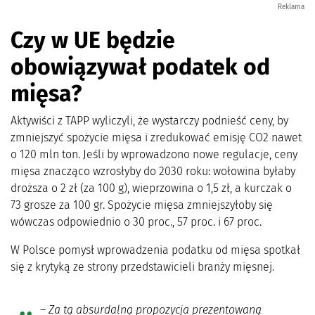
Reklama
Czy w UE będzie
obowiązywał podatek od
mięsa?
Aktywiści z TAPP wyliczyli, że wystarczy podnieść ceny, by
zmniejszyć spożycie mięsa i zredukować emisję CO2 nawet
o 120 mln ton. Jeśli by wprowadzono nowe regulacje, ceny
mięsa znacząco wzrosłyby do 2030 roku: wołowina byłaby
droższa o 2 zł (za 100 g), wieprzowina o 1,5 zł, a kurczak o
73 grosze za 100 gr. Spożycie mięsa zmniejszyłoby się
wówczas odpowiednio o 30 proc., 57 proc. i 67 proc.
W Polsce pomysł wprowadzenia podatku od mięsa spotkał
się z krytyką ze strony przedstawicieli branży mięsnej.
–
Za tą absurdalną propozycja prezentowaną