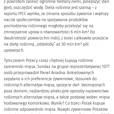
z powrotem zalesić ogromne hektary ziemi, polepszyć stan
gleb, oszczędzić wodę. Dieta roślinna jest szansą – z
raportu IPCC wynika, że zmiana sposobu żywienia i większy
nacisk społeczeństw na spożywanie produktów
pochodzenia roślinnego mogłoby przełożyć się na
zmniejszenie upraw o równowartości 6 mln km² (to
dwukrotność powierzchni Indii), z kolei całkowite przejście
na dietę roślinną „oddałoby” aż 30 mln km² pól
uprawnych.
Tymczasem Polacy coraz chętniej kupują roślinne
zamienniki mięsa. Sondaż na grupie reprezentatywnej 1077
osób przeprowadził Panel Ariadna. Ankietowanych
zapytano o ich preferencje żywieniowe, stosunek do
roślinnych alternatyw mięsa, spożycie dań bezmięsnych
poza domem, najbardziej atrakcyjne sposoby nazewnictwa
roślinnych alternatyw mięsa, a także postawę wobec mięsa
hodowanego komórkowo. Wyniki? Co trzeci Polak kupuje
roślinne odpowiedniki mięsa. Nawyki żywieniowe Polaków