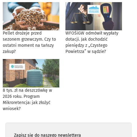
Pellet drożeje przed
WFOŚiGW odmówił wypłaty
sezonem grzewczym. Czy to
dotacji. Jak dochodzić
ostatni moment na tańszy
pieniędzy z „Czystego
zakup?
Powietrza” w sądzie?
8 tys. zł na deszczówkę w
2026 roku. Program
Mikroretencja: jak złożyć
wniosek?
Zapisz się do naszego newslettera