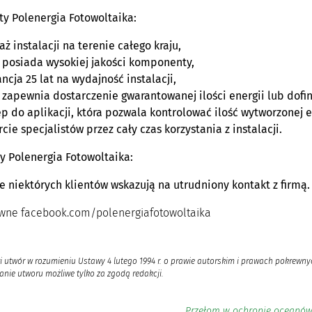
rty Polenergia Fotowoltaika:
ż instalacji na terenie całego kraju,
 posiada wysokiej jakości komponenty,
ncja 25 lat na wydajność instalacji,
 zapewnia dostarczenie gwarantowanej ilości energii lub dof
p do aplikacji, która pozwala kontrolować ilość wytworzonej en
cie specjalistów przez cały czas korzystania z instalacji.
y Polenergia Fotowoltaika:
e niektórych klientów wskazują na utrudniony kontakt z firmą.
ówne facebook.com/polenergiafotowoltaika
i utwór w rozumieniu Ustawy 4 lutego 1994 r. o prawie autorskim i prawach pokrewnyc
nie utworu możliwe tylko za zgodą redakcji.
Przełom w ochronie oceanów