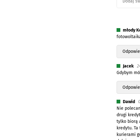
młody K
fotowoltaik
Odpowie
Jacek
2
Gdybym mógł
Odpowie
Dawid
Nie polecam
drugi kredy
tylko biorą
kredytu. Ta
kurierami g