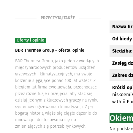
PRZECZYTAJ TAKŻE
Nazwa fi
Od kiedy 
Oferty i opinie
BDR Thermea Group – oferta, opinie
Siedziba:
BDR Thermea Group, jako jeden z wiodących
Zasięg dz
międzynarodowych producentów urządzeń
grzewczych i klimatyzacyjnych, ma swoje
Zakres dz
korzenie sięgające ponad 100 lat wstecz. Z
biegiem lat firma ewoluowała, przechodząc
Krótki op
przez różne fuzje i przejęcia, aby stać się
niskoemis
dzisiaj jednym z kluczowych graczy na rynku
w Unii Eu
systemów ogrzewania i klimatyzacji. Z jej
bogatą historią wiąże się ciągłe dążenie do
Okiem 
innowacji i dostosowania się do
zmieniających się potrzeb rynkowych.
Na podstawi