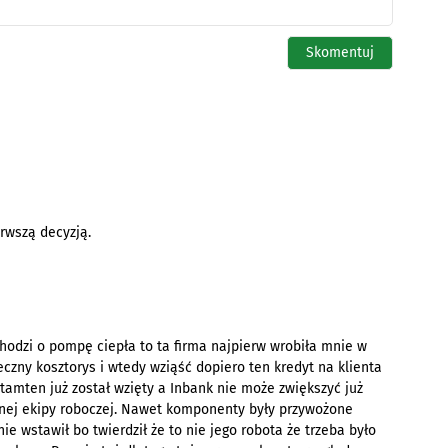
rwszą decyzją.
chodzi o pompę ciepła to ta firma najpierw wrobiła mnie w
eczny kosztorys i wtedy wziąść dopiero ten kredyt na klienta
 tamten już został wzięty a Inbank nie może zwiększyć już
asnej ekipy roboczej. Nawet komponenty były przywożone
ie wstawił bo twierdził że to nie jego robota że trzeba było