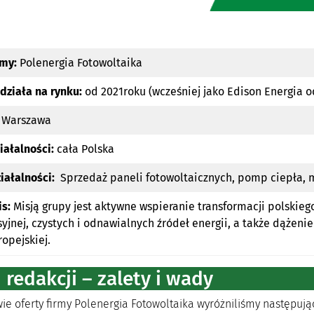
rmy:
Polenergia Fotowoltaika
działa na rynku:
od 2021roku (wcześniej jako Edison Energia o
Warszawa
iałalności:
cała Polska
iałalności:
Sprzedaż paneli fotowoltaicznych, pomp ciepła, 
is:
Misją grupy jest aktywne wspieranie transformacji polskie
yjnej, czystych i odnawialnych źródeł energii, a także dążenie
ropejskiej.
redakcji – zalety i wady
e oferty firmy Polenergia Fotowoltaika wyróżniliśmy następując