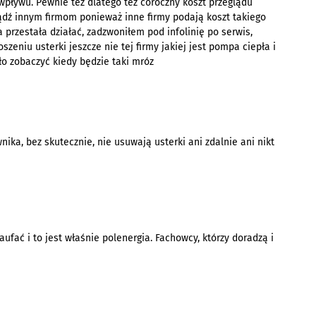
wpływu. Pewnie też dlatego też coroczny koszt przeglądu
 bądź innym firmom ponieważ inne firmy podają koszt takiego
przestała działać, zadzwoniłem pod infolinię po serwis,
szeniu usterki jeszcze nie tej firmy jakiej jest pompa ciepła i
yło zobaczyć kiedy będzie taki mróz
ka, bez skutecznie, nie usuwają usterki ani zdalnie ani nikt
ufać i to jest właśnie polenergia. Fachowcy, którzy doradzą i