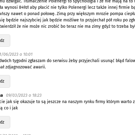
u dźwigać. Tłumaczenie Polenergi to spychologia i że nie mają na to 
a wynosi 849zł aby płacić nie tylko Polenergi lecz także innej firmie
ańszy nawet o ponad połowę. Zimą przy większym mrozie pompa ciepła 
ię będzie najszybciej jak będzie możliwe to przyjechał pół roku po zgło
twierdził że nie może nic zrobić bo teraz nie ma zimy gdyż to trzeba b
dz
1/06/2023 o 10:01
wóch tygodni zgłaszam do serwisu żeby przyjechali usunąć błąd falowni
hał zdjagnozować awarii.
dz
na
09/03/2023 o 18:23
cie jak się okazuje to są jeszcze na naszym rynku firmy którym warto za
 co i jak
dz