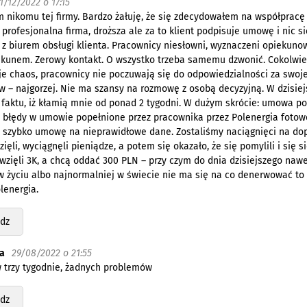
1/12/2022 o 17:15
 nikomu tej firmy. Bardzo żałuję, że się zdecydowałem na współpracę 
 profesjonalna firma, droższa ale za to klient podpisuje umowę i nic s
 z biurem obsługi klienta. Pracownicy niesłowni, wyznaczeni opiekunow
ekunem. Zerowy kontakt. O wszystko trzeba samemu dzwonić. Cokolwiek 
je chaos, pracownicy nie poczuwają się do odpowiedzialności za swoje
 – najgorzej. Nie ma szansy na rozmowę z osobą decyzyjną. W dzisiej
faktu, iż kłamią mnie od ponad 2 tygodni. W dużym skrócie: umowa po
błędy w umowie popełnione przez pracownika przez Polenergia fotowo
szybko umowę na nieprawidłowe dane. Zostaliśmy naciągnięci na dopł
zięli, wyciągnęli pieniądze, a potem się okazało, że się pomylili i się 
wzięli 3K, a chcą oddać 300 PLN – przy czym do dnia dzisiejszego nawe
 życiu albo najnormalniej w świecie nie ma się na co denerwować to 
lenergia.
dz
a
29/08/2022 o 21:55
w trzy tygodnie, żadnych problemów
dz