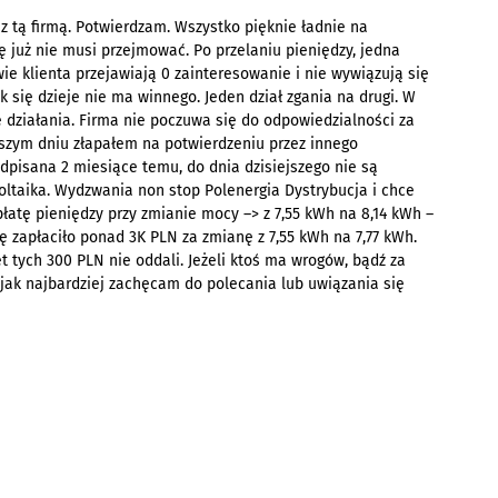
z tą firmą. Potwierdzam. Wszystko pięknie ładnie na
ię już nie musi przejmować. Po przelaniu pieniędzy, jedna
ie klienta przejawiają 0 zainteresowanie i nie wywiązują się
się dzieje nie ma winnego. Jeden dział zgania na drugi. W
 działania. Firma nie poczuwa się do odpowiedzialności za
szym dniu złapałem na potwierdzeniu przez innego
dpisana 2 miesiące temu, do dnia dzisiejszego nie są
ltaika. Wydzwania non stop Polenergia Dystrybucja i chce
atę pieniędzy przy zmianie mocy –> z 7,55 kWh na 8,14 kWh –
się zapłaciło ponad 3K PLN za zmianę z 7,55 kWh na 7,77 kWh.
t tych 300 PLN nie oddali. Jeżeli ktoś ma wrogów, bądź za
jak najbardziej zachęcam do polecania lub uwiązania się