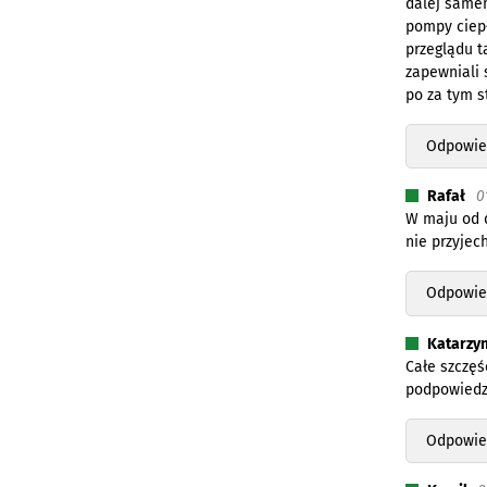
dalej samem
pompy ciepł
przeglądu t
zapewniali s
po za tym s
Odpowie
Rafał
0
W maju od d
nie przyjec
Odpowie
Katarzy
Całe szczęś
podpowiedzą
Odpowie