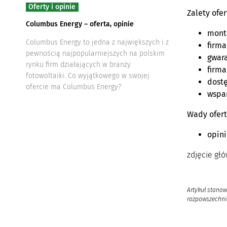
Oferty i opinie
Zalety ofe
Columbus Energy – oferta, opinie
monta
Columbus Energy to jedna z największych i z
firma
pewnością najpopularniejszych na polskim
gwara
rynku firm działających w branży
firma
fotowoltaiki. Co wyjątkowego w swojej
dostę
ofercie ma Columbus Energy?
wspar
Wady ofert
opini
zdjęcie gł
Artykuł stanow
rozpowszechnia