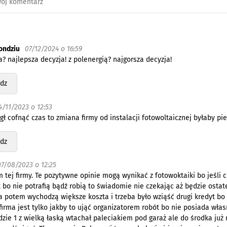
ondziu
07/12/2024 o 16:59
a? najlepsza decyzja! z polenergią? najgorsza decyzja!
dz
4/11/2023 o 12:53
 cofnąć czas to zmiana firmy od instalacji fotowoltaicznej byłaby pie
dz
07/08/2023 o 12:25
 tej firmy. Te pozytywne opinie mogą wynikać z fotowoktaiki bo jeśli 
t bo nie potrafią bądź robią to świadomie nie czekając aż będzie ostat
 a potem wychodzą większe koszta i trzeba było wziąść drugi kredyt bo
 firma jest tylko jakby to ująć organizatorem robót bo nie posiada wł
dzie 1 z wielką łaską wtachał paleciakiem pod garaż ale do środka już n