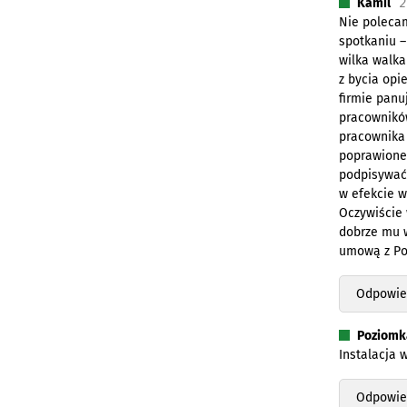
Kamil
2
Nie polecam
spotkaniu –
wilka walka
z bycia opi
firmie panu
pracowników
pracownika 
poprawione 
podpisywać 
w efekcie w
Oczywiście 
dobrze mu w
umową z Po
Odpowie
Poziomk
Instalacja 
Odpowie