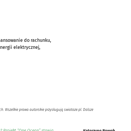
inansowanie do rachunku,
ergii elektrycznej,
h. Wszelkie prawa autorskie przysługują swiatoze.pl. Dalsze
? Projekt “One Ocean” stawia
Katarzyna Nowak