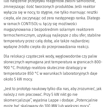
lub natężenie przepływu reagentów zwolni samoistnie,
zmniejszając ilość tworzonych produktów. Jeśli reaktor
wyłącza się w nocy, to stygnie, nie tylko marnując resztki
ciepła, ale zaczynając od zera następnego ranka. Dlatego
w ramach CONTISOL-u. łączy się możliwości
magazynowania z bezpośrednim solarnym reaktorem
termochemicznym, uzyskują najlepsze z obu sfer, stabilne
temperatury przez całą dobę, ale także najbardziej
wydajne źródło ciepła do przeprowadzania reakcji.
Dla relokacji cząsteczek wody, węglowodorów czy paliw
słonecznych wymagana jest temperatura w granicach 800-
900 °C. Prototyp reaktora skutecznie działający w
temperaturze 850 °C w warunkach laboratoryjnych daje
około 5 kW mocy.
„Jest to prototyp naukowy tylko dla nas, aby zrozumieć, jak
należy z nim pracować. Przy 5 kW nikt go nie
skomercjalizuje”, wyjaśnia Lappe i dodaje: „Potencjalnie
może być skalowany do 100 MW lub większej mocy”.