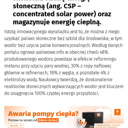
słoneczną (ang. CSP –
concentrated solar power) oraz
magazynuje energię cieplną.
Istotą innowacyjnego wynalazku jest to, że można z niego
uzyskać paliwo słoneczne bez szkód dla środowiska, w tym
wodór bez użycia paliw konwencjonalnych. Według danych
portalu ogniwa-paliwowe.info w obecnej chwili 48%
produkowanego wodoru powstaje w efekcie reformingu
metanu przy użyciu pary wodnej, 30% z ropy naftowej
głównie w rafineriach, 18% z węgla, a pozostałe 4% z
elektrolizy wody. Naukowcy twierdzą, że doskonalenie
reaktorów słonecznych wytwarzających wodór jest kluczem
do osiągnięcia 100% czystej energii przyszłości.