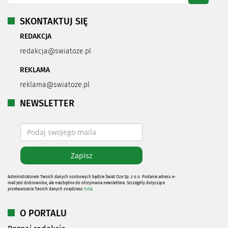
SKONTAKTUJ SIĘ
REDAKCJA
redakcja@swiatoze.pl
REKLAMA
reklama@swiatoze.pl
NEWSLETTER
Administratorem Twoich danych osobowych będzie Świat Oze Sp. z o.o. Podanie adresu e-
mail jest dobrowolne, ale niezbędne do otrzymania newslettera. Szczegóły dotyczące
przetwarzania Twoich danych znajdziesz
tutaj
O PORTALU