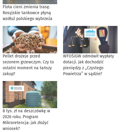
Flota cieni zmienia trasę.
Rosyjskie tankowce płyną
wzdłuż polskiego wybrzeża
Pellet drożeje przed
WFOŚiGW odmówił wypłaty
sezonem grzewczym. Czy to
dotacji. Jak dochodzić
ostatni moment na tańszy
pieniędzy z „Czystego
zakup?
Powietrza” w sądzie?
8 tys. zł na deszczówkę w
2026 roku. Program
Mikroretencja: jak złożyć
wniosek?