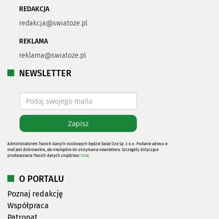
REDAKCJA
redakcja@swiatoze.pl
REKLAMA
reklama@swiatoze.pl
NEWSLETTER
Administratorem Twoich danych osobowych będzie Świat Oze Sp. z o.o. Podanie adresu e-
mail jest dobrowolne, ale niezbędne do otrzymania newslettera. Szczegóły dotyczące
przetwarzania Twoich danych znajdziesz
tutaj
O PORTALU
Poznaj redakcję
Współpraca
Patronat