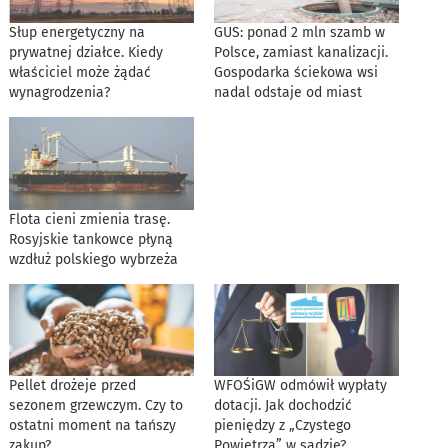
Słup energetyczny na
GUS: ponad 2 mln szamb w
prywatnej działce. Kiedy
Polsce, zamiast kanalizacji.
właściciel może żądać
Gospodarka ściekowa wsi
wynagrodzenia?
nadal odstaje od miast
Flota cieni zmienia trasę.
Rosyjskie tankowce płyną
wzdłuż polskiego wybrzeża
Pellet drożeje przed
WFOŚiGW odmówił wypłaty
sezonem grzewczym. Czy to
dotacji. Jak dochodzić
ostatni moment na tańszy
pieniędzy z „Czystego
zakup?
Powietrza” w sądzie?