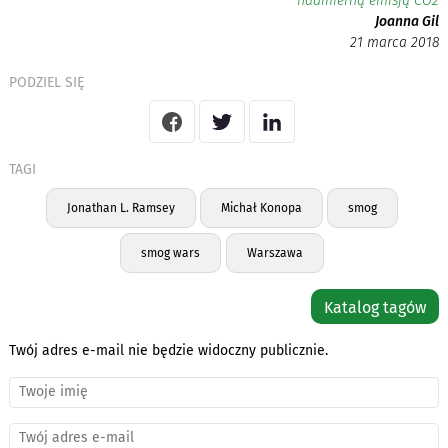
nadmierną emisją CO2
Joanna Gil
21 marca 2018
PODZIEL SIĘ
TAGI
Jonathan L. Ramsey
Michał Konopa
smog
smog wars
Warszawa
Katalog tagów
Twój adres e-mail nie będzie widoczny publicznie.