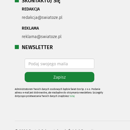
SKONTAKTUJ SIĘ
REDAKCJA
redakcja@swiatoze.pl
REKLAMA
reklama@swiatoze.pl
NEWSLETTER
Administratorem Twoich danych osobowych będzie Świat Oze Sp. z o.o. Podanie
adresu e-mail jest dobrowolne, ale niezbędne do otrzymania newslettera. Szczegóły
dotyczące przetwarzania Twoich danych znajdziesz
tutaj