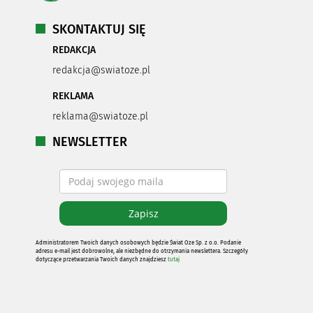
SKONTAKTUJ SIĘ
REDAKCJA
redakcja@swiatoze.pl
REKLAMA
reklama@swiatoze.pl
NEWSLETTER
Administratorem Twoich danych osobowych będzie Świat Oze Sp. z o.o. Podanie
adresu e-mail jest dobrowolne, ale niezbędne do otrzymania newslettera. Szczegóły
dotyczące przetwarzania Twoich danych znajdziesz
tutaj