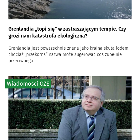
Grenlandia „topi się” w zastraszającym tempie. Czy
grozi nam katastrofa ekologiczna?
Grenlandia jest powszechnie znana jako kraina skuta lodem,
chociaż „przekorna” nazwa może sugerować coś zupełnie
przeciwnego....
Wiadomości OZE