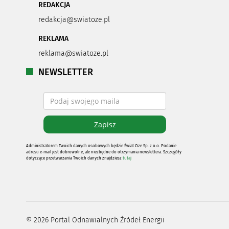
REDAKCJA
redakcja@swiatoze.pl
REKLAMA
reklama@swiatoze.pl
NEWSLETTER
Administratorem Twoich danych osobowych będzie Świat Oze Sp. z o.o. Podanie
adresu e-mail jest dobrowolne, ale niezbędne do otrzymania newslettera. Szczegóły
dotyczące przetwarzania Twoich danych znajdziesz
tutaj
©
2026
Portal Odnawialnych Źródeł Energii