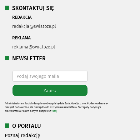
SKONTAKTUJ SIĘ
REDAKCJA
redakcja@swiatoze.pl
REKLAMA
reklama@swiatoze.pl
NEWSLETTER
Administratorem Twoich danych osobowych będzie Świat Oze Sp. z o.o. Podanie adresu e-
mail jest dobrowolne, ale niezbędne do otrzymania newslettera. Szczegóły dotyczące
przetwarzania Twoich danych znajdziesz
tutaj
O PORTALU
Poznaj redakcję