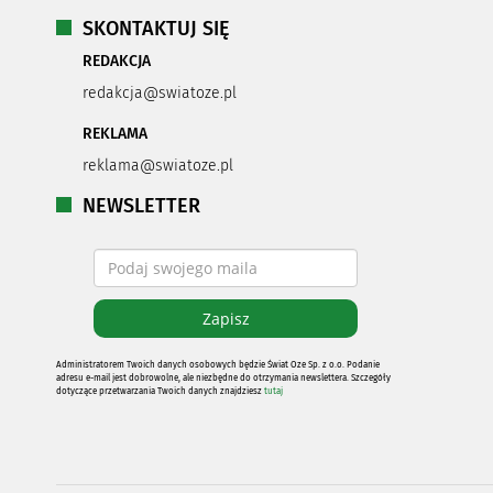
SKONTAKTUJ SIĘ
REDAKCJA
redakcja@swiatoze.pl
REKLAMA
reklama@swiatoze.pl
NEWSLETTER
Administratorem Twoich danych osobowych będzie Świat Oze Sp. z o.o. Podanie
adresu e-mail jest dobrowolne, ale niezbędne do otrzymania newslettera. Szczegóły
dotyczące przetwarzania Twoich danych znajdziesz
tutaj