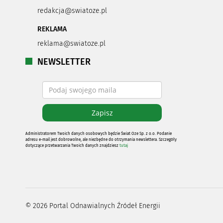
redakcja@swiatoze.pl
REKLAMA
reklama@swiatoze.pl
NEWSLETTER
Administratorem Twoich danych osobowych będzie Świat Oze Sp. z o.o. Podanie
adresu e-mail jest dobrowolne, ale niezbędne do otrzymania newslettera. Szczegóły
dotyczące przetwarzania Twoich danych znajdziesz
tutaj
©
2026
Portal Odnawialnych Źródeł Energii