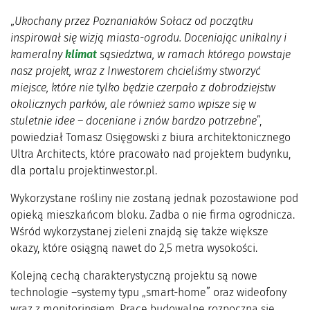
„
Ukochany przez Poznaniaków Sołacz od początku
inspirował się wizją miasta-ogrodu. Doceniając unikalny i
kameralny
klimat
sąsiedztwa, w ramach którego powstaje
nasz projekt, wraz z Inwestorem chcieliśmy stworzyć
miejsce, które nie tylko będzie czerpało z dobrodziejstw
okolicznych parków, ale również samo wpisze się w
stuletnie idee – doceniane i znów bardzo potrzebne
”,
powiedział Tomasz Osięgowski z biura architektonicznego
Ultra Architects, które pracowało nad projektem budynku,
dla portalu projektinwestor.pl.
Wykorzystane rośliny nie zostaną jednak pozostawione pod
opieką mieszkańcom bloku. Zadba o nie firma ogrodnicza.
Wśród wykorzystanej zieleni znajdą się także większe
okazy, które osiągną nawet do 2,5 metra wysokości.
Kolejną cechą charakterystyczną projektu są nowe
technologie –systemy typu „smart-home” oraz wideofony
wraz z monitoringiem. Prace budowalne rozpoczną się