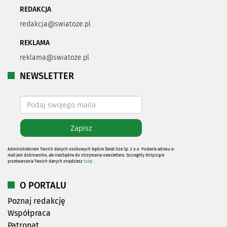
REDAKCJA
redakcja@swiatoze.pl
REKLAMA
reklama@swiatoze.pl
NEWSLETTER
Administratorem Twoich danych osobowych będzie Świat Oze Sp. z o.o. Podanie adresu e-
mail jest dobrowolne, ale niezbędne do otrzymania newslettera. Szczegóły dotyczące
przetwarzania Twoich danych znajdziesz
tutaj
O PORTALU
Poznaj redakcję
Współpraca
Patronat