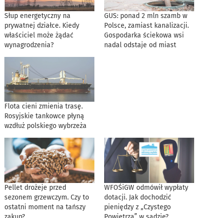
Słup energetyczny na
GUS: ponad 2 mln szamb w
prywatnej działce. Kiedy
Polsce, zamiast kanalizacji.
właściciel może żądać
Gospodarka ściekowa wsi
wynagrodzenia?
nadal odstaje od miast
Flota cieni zmienia trasę.
Rosyjskie tankowce płyną
wzdłuż polskiego wybrzeża
Pellet drożeje przed
WFOŚiGW odmówił wypłaty
sezonem grzewczym. Czy to
dotacji. Jak dochodzić
ostatni moment na tańszy
pieniędzy z „Czystego
zakup?
Powietrza” w sądzie?