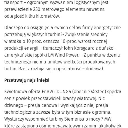
transport – ogromnym wyzwaniem logistycznym jest
przewiezienie 250 metrowego elementu nawet na
odległość kilku kilometrów.
Dlaczego do osiągnięcia swoich celów firmy energetyczne
potrzebują większych turbin?- Zwiększenie średnicy
wiatraka o 10 proc. oznacza 10-proc. wzrost rocznej
produkcji energii – tłumaczył John Korsgaard z duńsko-
amerykańskiej spółki LM Wind Power. – Z punktu widzenia
technicznego nie ma limitów wielkości produkowanych
turbin. Rzecz rozbija się o opłacalność – dodawał.
Przetrwają najsilniejsi
Kwietniowa oferta EnBW i DONGa (obecnie Ørsted) spędza
sen z powiek przedstawicieli branży wiatrowej. Nic
dziwnego – presja cenowa i wynikająca z niej presja
technologiczna zawsze była w tym biznesie ogromna.
Wystarczy wspomnieć turbiny Siemensa o mocy 7 MW,
które zastąpiono ośmiomegawatowymi zanim jakakolwiek