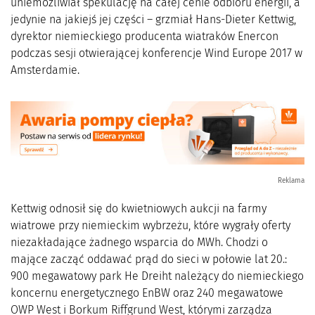
uniemożliwiał spekulację na całej cenie odbioru energii, a
jedynie na jakiejś jej części – grzmiał Hans-Dieter Kettwig,
dyrektor niemieckiego producenta wiatraków Enercon
podczas sesji otwierającej konferencje Wind Europe 2017 w
Amsterdamie.
Reklama
Kettwig odnosił się do kwietniowych aukcji na farmy
wiatrowe przy niemieckim wybrzeżu, które wygrały oferty
niezakładające żadnego wsparcia do MWh. Chodzi o
mające zacząć oddawać prąd do sieci w połowie lat 20.:
900 megawatowy park He Dreiht należący do niemieckiego
koncernu energetycznego EnBW oraz 240 megawatowe
OWP West i Borkum Riffgrund West, którymi zarządza