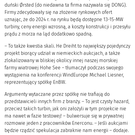
duński Ørsted (do niedawna ta firma nazywała się DONG).
Firmy zdecydowały się na złożenie rynkowych ofert
uznając, że do 2024 r. na rynku będą dostępne 13-15-MW
turbiny, ceny energii wzrosną, a koszty konstrukcji i przesyłu
prądu z morza na ląd dodatkowo spadną.
– To także kwestia skali. He Dreiht to największy pojedynczy
projekt biorący udział w niemieckich aukcjach, a także
zlokalizowany w bliskiej okolicy innej naszej morskiej
farmy wiatrowej Hohe See – tłumaczył podczas swojego
wystąpienia na konferencji WindEurope Michael Liesner,
reprezentujący spółkę EnBW.
Argumenty wytaczane przez spółkę nie trafiają do
przedstawicieli innych firm z branży. – To jest czysty hazard,
przecież takich turbin, jak oni założyli w tym projekcie nie
ma nawet w fazie testowej! – bulwersuje się w prywatnej
rozmowie jeden z pracowników Enerconu. – Jeśli aukcjami
będzie rządzić spekulacja zabraknie nam energii – dodaje.