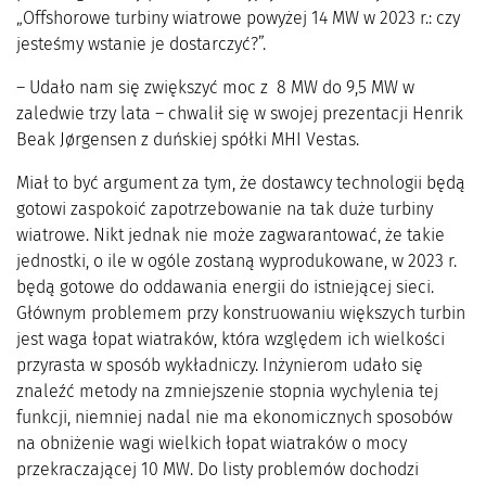
„Offshorowe turbiny wiatrowe powyżej 14 MW w 2023 r.: czy
jesteśmy wstanie je dostarczyć?”.
– Udało nam się zwiększyć moc z 8 MW do 9,5 MW w
zaledwie trzy lata – chwalił się w swojej prezentacji Henrik
Beak Jørgensen z duńskiej spółki MHI Vestas.
Miał to być argument za tym, że dostawcy technologii będą
gotowi zaspokoić zapotrzebowanie na tak duże turbiny
wiatrowe. Nikt jednak nie może zagwarantować, że takie
jednostki, o ile w ogóle zostaną wyprodukowane, w 2023 r.
będą gotowe do oddawania energii do istniejącej sieci.
Głównym problemem przy konstruowaniu większych turbin
jest waga łopat wiatraków, która względem ich wielkości
przyrasta w sposób wykładniczy. Inżynierom udało się
znaleźć metody na zmniejszenie stopnia wychylenia tej
funkcji, niemniej nadal nie ma ekonomicznych sposobów
na obniżenie wagi wielkich łopat wiatraków o mocy
przekraczającej 10 MW. Do listy problemów dochodzi