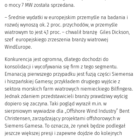
o mocy 7 MW została sprzedana.
– Średnie wydatki w europejskim przemyśle na badania i
rozwój wynoszą ok. 2 proc. przychodów, w przemyśle
wiatrowym to jest 4,1 proc. – chwalił branżę Giles Dickson,
szef europejskiego zrzeszenia branży wiatrowej
WindEurope.
Konkurencja jest ogromna, dlatego dochodzi do
konsolidacji i wycofywania się firm z tego segmentu.
Emanacją pierwszego przypadku jest fuzją części Siemensa
i hiszpańskiej Gamesy; przykładem drugiego wyjście z
sektora morskich farm wiatrowych niemieckiego Bilfingera.
Jednak zdaniem przedstawicieli branży prawdziwy wyścig
dopiero się zaczyna. Taki pogląd wyraził m.in. w
sierpniowym wywiadzie dla „Offshore Wind Industry” Bent
Christensen, zarządzający projektami offshorowych w
Siemens Gamesa. To oznacza, że rynek będzie podlegał
jeszcze większej presji i zapewne dojdzie do kolejnych