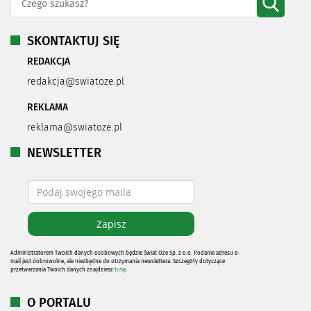
SKONTAKTUJ SIĘ
REDAKCJA
redakcja@swiatoze.pl
REKLAMA
reklama@swiatoze.pl
NEWSLETTER
Administratorem Twoich danych osobowych będzie Świat Oze Sp. z o.o. Podanie adresu e-
mail jest dobrowolne, ale niezbędne do otrzymania newslettera. Szczegóły dotyczące
przetwarzania Twoich danych znajdziesz
tutaj
O PORTALU