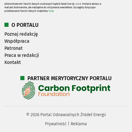
Administratorem Twoich danych osobowych będzie Świat Oze Sp. z o.o. Podanie adresu e-
mail jest dobrowolne, ale niezbędne do otrzymania newslettera. Szczegóły dotyczące
przetwarzania Twoich danych znajdziesz
tutaj
O PORTALU
Poznaj redakcję
Współpraca
Patronat
Praca w redakcji
Kontakt
PARTNER MERYTORYCZNY PORTALU
©
2026
Portal Odnawialnych Źródeł Energii
Prywatność
|
Reklama