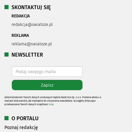
SKONTAKTUJ SIĘ
REDAKCJA
redakcja@swiatoze.pl
REKLAMA
reklama@swiatoze.pl
NEWSLETTER
Administratorem Twoich danych osobowych będzie Świat Oze Sp. z o.o. Podanie adresu e-
mail jest dobrowolne, ale niezbędne do otrzymania newslettera. Szczegóły dotyczące
przetwarzania Twoich danych znajdziesz
tutaj
O PORTALU
Poznaj redakcję