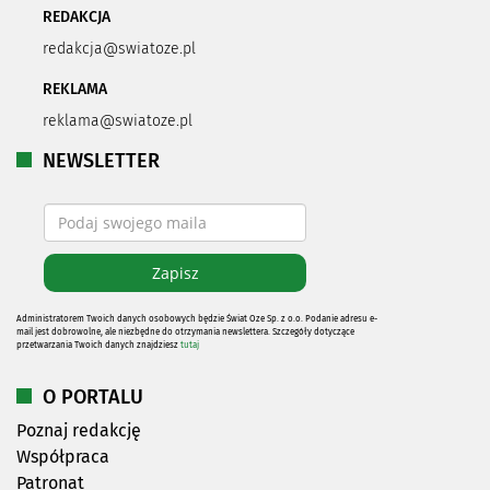
REDAKCJA
redakcja@swiatoze.pl
REKLAMA
reklama@swiatoze.pl
NEWSLETTER
Administratorem Twoich danych osobowych będzie Świat Oze Sp. z o.o. Podanie adresu e-
mail jest dobrowolne, ale niezbędne do otrzymania newslettera. Szczegóły dotyczące
przetwarzania Twoich danych znajdziesz
tutaj
O PORTALU
Poznaj redakcję
Współpraca
Patronat