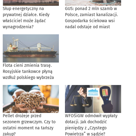
Słup energetyczny na
GUS: ponad 2 mln szamb w
prywatnej działce. Kiedy
Polsce, zamiast kanalizacji.
właściciel może żądać
Gospodarka ściekowa wsi
wynagrodzenia?
nadal odstaje od miast
Flota cieni zmienia trasę.
Rosyjskie tankowce płyną
wzdłuż polskiego wybrzeża
Pellet drożeje przed
WFOŚiGW odmówił wypłaty
sezonem grzewczym. Czy to
dotacji. Jak dochodzić
ostatni moment na tańszy
pieniędzy z „Czystego
zakup?
Powietrza” w sądzie?