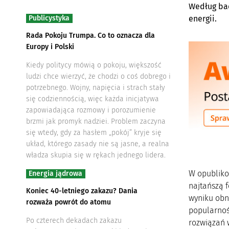
Według bad
Publicystyka
energii.
Rada Pokoju Trumpa. Co to oznacza dla
Europy i Polski
Kiedy politycy mówią o pokoju, większość
ludzi chce wierzyć, że chodzi o coś dobrego i
potrzebnego. Wojny, napięcia i strach stały
się codziennością, więc każda inicjatywa
zapowiadająca rozmowy i porozumienie
brzmi jak promyk nadziei. Problem zaczyna
się wtedy, gdy za hasłem „pokój” kryje się
układ, którego zasady nie są jasne, a realna
władza skupia się w rękach jednego lidera.
W opublikow
Energia jądrowa
najtańszą 
Koniec 40-letniego zakazu? Dania
wyniku obn
rozważa powrót do atomu
popularnoś
Po czterech dekadach zakazu
rozwiązań 