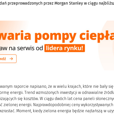
ań przeprowadzonych przez Morgan Stanley w ciągu najbliższy
anym raporcie napisano, że w wielu krajach, które nie bały się
formę energii. Trend wzmożonych inwestycji w odnawialne źródła
iżających się kosztów. W ciągu dwóch lat cena paneli słoneczny
ć zielonej energii. Najprawdopodobniej ceny wykorzystywanych 
wzrastać. Moment, kiedy zielona energia będzie najtańszą w uzy