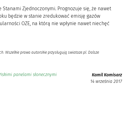
e Stanami Zjednoczonymi. Prognozuje się, że nawet
oku będzie w stanie zredukować emisję gazów
pularności OZE, na którą nie wpłynie nawet niechęć
h. Wszelkie prawa autorskie przysługują swiatoze.pl. Dalsze
hińskimi panelami słonecznymi
Kamil Komisarz
14 września 2017