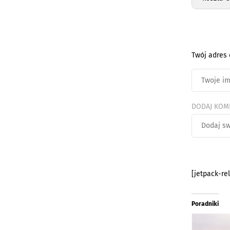
Twój adres 
DODAJ KOM
[jetpack-re
Poradniki