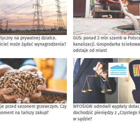
tyczny na prywatnej działce.
GUS: ponad 2 mln szamb w Polsce
iciel może żądać wynagrodzenia?
kanalizacji. Gospodarka ściekowa
odstaje od miast
eje przed sezonem grzewczym. Czy
WFOŚiGW odmówił wypłaty dotacji
moment na tańszy zakup?
dochodzić pieniędzy z „Czystego 
w sądzie?