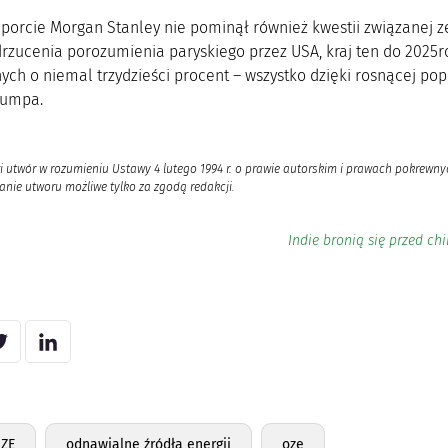
porcie Morgan Stanley nie pominął również kwestii związanej z
zucenia porozumienia paryskiego przez USA, kraj ten do 2025r
ych o niemal trzydzieści procent – wszystko dzięki rosnącej po
rumpa.
i utwór w rozumieniu Ustawy 4 lutego 1994 r. o prawie autorskim i prawach pokrewnyc
nie utworu możliwe tylko za zgodą redakcji.
Indie bronią się przed c
OZE
odnawialne źródła energii
oze