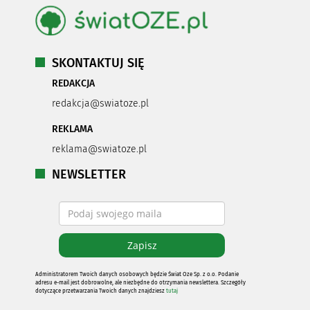
SKONTAKTUJ SIĘ
REDAKCJA
redakcja@swiatoze.pl
REKLAMA
reklama@swiatoze.pl
NEWSLETTER
Administratorem Twoich danych osobowych będzie Świat Oze Sp. z o.o. Podanie
adresu e-mail jest dobrowolne, ale niezbędne do otrzymania newslettera. Szczegóły
dotyczące przetwarzania Twoich danych znajdziesz
tutaj