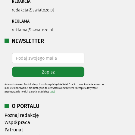
REDAKCJA
redakcja@swiatoze.pl
REKLAMA
reklama@swiatoze.pl
NEWSLETTER
Administratorem Twoich danych osobowych będzie Świat Oze Sp. z o.o. Podanie adresu e-
mail jest dobrowolne, ale niezbędne do otrzymania newslettera. Szczegóły dotyczące
przetwarzania Twoich danych znajdziesz
tutaj
O PORTALU
Poznaj redakcję
Współpraca
Patronat