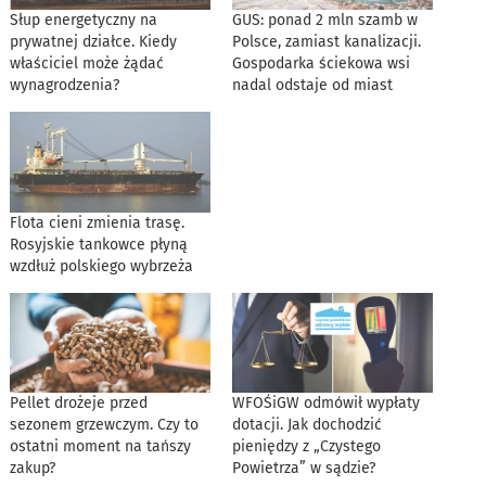
Słup energetyczny na
GUS: ponad 2 mln szamb w
prywatnej działce. Kiedy
Polsce, zamiast kanalizacji.
właściciel może żądać
Gospodarka ściekowa wsi
wynagrodzenia?
nadal odstaje od miast
Flota cieni zmienia trasę.
Rosyjskie tankowce płyną
wzdłuż polskiego wybrzeża
Pellet drożeje przed
WFOŚiGW odmówił wypłaty
sezonem grzewczym. Czy to
dotacji. Jak dochodzić
ostatni moment na tańszy
pieniędzy z „Czystego
zakup?
Powietrza” w sądzie?