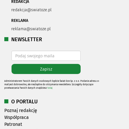
REDAKCJA
redakcja@swiatoze.pl
REKLAMA
reklama@swiatoze.pl
NEWSLETTER
Administratorem Twoich danych osobowych będzie Świat Oze Sp. z o.o. Podanie adresu e-
mail jest dobrowolne, ale niezbędne do otrzymania newslettera. Szczegóły dotyczące
przetwarzania Twoich danych znajdziesz
tutaj
O PORTALU
Poznaj redakcję
Współpraca
Patronat