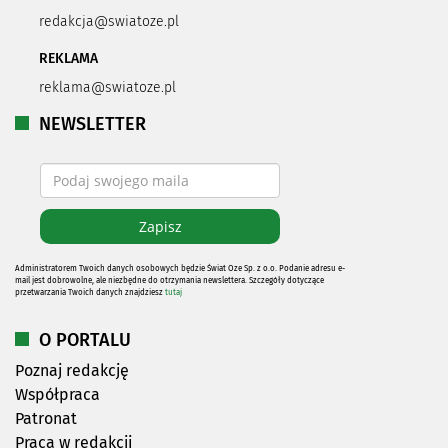
redakcja@swiatoze.pl
REKLAMA
reklama@swiatoze.pl
NEWSLETTER
Administratorem Twoich danych osobowych będzie Świat Oze Sp. z o.o. Podanie adresu e-
mail jest dobrowolne, ale niezbędne do otrzymania newslettera. Szczegóły dotyczące
przetwarzania Twoich danych znajdziesz
tutaj
O PORTALU
Poznaj redakcję
Współpraca
Patronat
Praca w redakcji