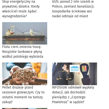
Słup energetyczny na
GUS: ponad 2 mln szamb w
prywatnej działce. Kiedy
Polsce, zamiast kanalizacji.
właściciel może żądać
Gospodarka ściekowa wsi
wynagrodzenia?
nadal odstaje od miast
Flota cieni zmienia trasę.
Rosyjskie tankowce płyną
wzdłuż polskiego wybrzeża
Pellet drożeje przed
WFOŚiGW odmówił wypłaty
sezonem grzewczym. Czy to
dotacji. Jak dochodzić
ostatni moment na tańszy
pieniędzy z „Czystego
zakup?
Powietrza” w sądzie?