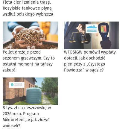
Flota cieni zmienia trasę.
Rosyjskie tankowce płyną
wzdłuż polskiego wybrzeża
Pellet drożeje przed
WFOŚiGW odmówił wypłaty
sezonem grzewczym. Czy to
dotacji. Jak dochodzić
ostatni moment na tańszy
pieniędzy z „Czystego
zakup?
Powietrza” w sądzie?
8 tys. zł na deszczówkę w
2026 roku. Program
Mikroretencja: jak złożyć
wniosek?