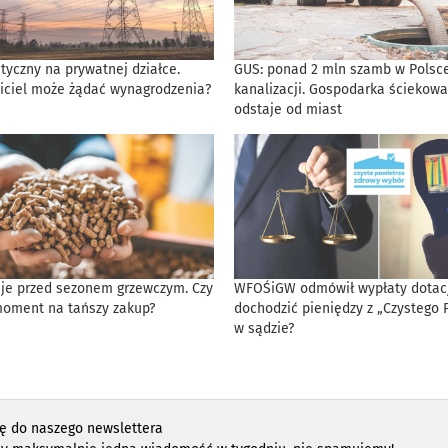
tyczny na prywatnej działce.
GUS: ponad 2 mln szamb w Polsce
iciel może żądać wynagrodzenia?
kanalizacji. Gospodarka ściekowa
odstaje od miast
eje przed sezonem grzewczym. Czy
WFOŚiGW odmówił wypłaty dotacji
moment na tańszy zakup?
dochodzić pieniędzy z „Czystego 
w sądzie?
ię do naszego newslettera