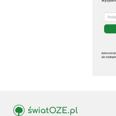
Wysyłam
Administrat
ale niezbęd