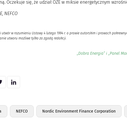
ną. Oczekuje się, że udział OZE w miksie energetycznym wzrośni
EE, NEFCO
i utwór w rozumieniu Ustawy 4 lutego 1994 r. o prawie autorskim i prawach pokrewnyc
nie utworu możliwe tylko za zgodą redakcji.
„Dobra Energia” i „Panel Mar
a
NEFCO
Nordic Environment Finance Corporation