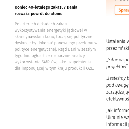
Koniec 40-letniego zakazu? Dania
rozważa powrót do atomu
Po czterech dekadach zakazu
wykorzystywania energetyki jądrowej w
skandynawskim kraju, toczą się polityczne
Ustalenia 
dyskusje by dokonać ponownego przełomu w
przez fińsk
polityce energetycznej. Rząd Dani w zeszłym
tygodniu ogłosił, że rozpocznie analizę
„
Silne wspa
wykorzystania SMR-ów, jako uzupełnienia
projektów
”
dla imponującej w tym kraju produkcji OZE.
„
Jesteśmy 
pod uwagę 
zarządzają
efektywnoś
Jak inform
Ukrainie w
informacji