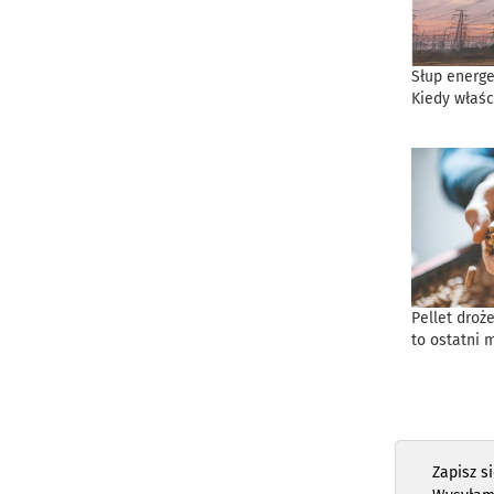
Słup energe
Kiedy właśc
Pellet droż
to ostatni 
Zapisz s