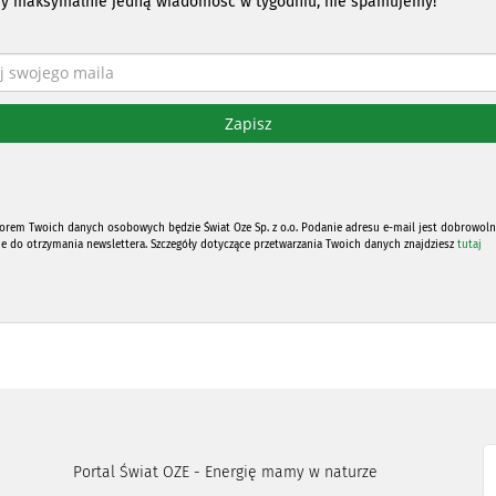
y maksymalnie jedną wiadomość w tygodniu, nie spamujemy!
orem Twoich danych osobowych będzie Świat Oze Sp. z o.o. Podanie adresu e-mail jest dobrowoln
ne do otrzymania newslettera. Szczegóły dotyczące przetwarzania Twoich danych znajdziesz
tutaj
Portal Świat OZE - Energię mamy w naturze