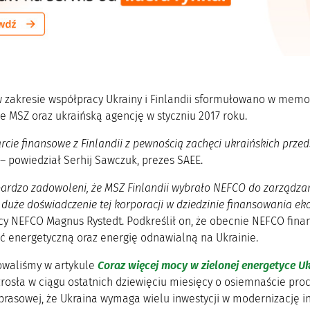
w zakresie współpracy Ukrainy i Finlandii sformułowano w mem
ie MSZ oraz ukraińską agencję w styczniu 2017 roku.
rcie finansowe z Finlandii z pewnością zachęci ukraińskich prze
 – powiedział Serhij Sawczuk, prezes SAEE.
bardzo zadowoleni, że MSZ Finlandii wybrało NEFCO do zarządza
duże doświadczenie tej korporacji w dziedzinie finansowania ek
cy NEFCO Magnus Rystedt. Podkreślił on, że obecnie NEFCO finan
ć energetyczną oraz energię odnawialną na Ukrainie.
owaliśmy w artykule
Coraz więcej mocy w zielonej energetyce U
zrosła w ciągu ostatnich dziewięciu miesięcy o osiemnaście pr
 prasowej, że Ukraina wymaga wielu inwestycji w modernizację i