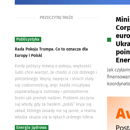
PRZECZYTAJ TAKŻE
Mini
Corp
euro
Publicystyka
Ukra
Rada Pokoju Trumpa. Co to oznacza dla
poin
Europy i Polski
Ener
Kiedy politycy mówią o pokoju, większość
Jak czytamy
ludzi chce wierzyć, że chodzi o coś dobrego i
finansowan
potrzebnego. Wojny, napięcia i strach stały
koordynato
się codziennością, więc każda inicjatywa
zapowiadająca rozmowy i porozumienie
brzmi jak promyk nadziei. Problem zaczyna
się wtedy, gdy za hasłem „pokój” kryje się
układ, którego zasady nie są jasne, a realna
władza skupia się w rękach jednego lidera.
Energia jądrowa