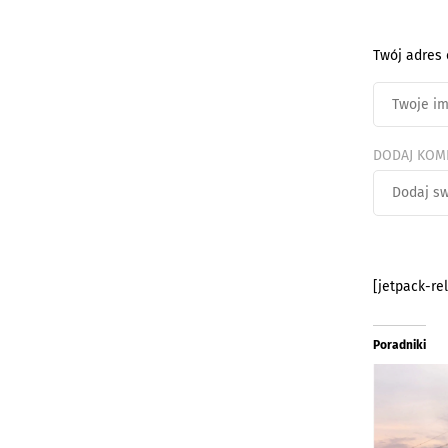
Twój adres 
DODAJ KOM
[jetpack-re
Poradniki