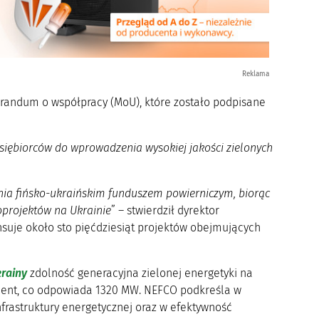
Reklama
orandum o współpracy (MoU), które zostało podpisane
dsiębiorców do wprowadzenia wysokiej jakości zielonych
nia fińsko-ukraińskim funduszem powierniczym, biorąc
oprojektów na Ukrainie
” – stwierdził dyrektor
suje około sto pięćdziesiąt projektów obejmujących
krainy
zdolność generacyjna zielonej energetyki na
ocent, co odpowiada 1320 MW. NEFCO podkreśla w
nfrastruktury energetycznej oraz w efektywność