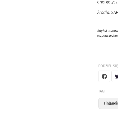
energetycz
Źródła: SA
Artykuł stanow
rozpowszechnia
PODZIEL SIĘ
TAGI
Finlandi