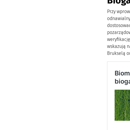
Bioga
Przy wprow
odnawialny
dostosować
pozarządowa
weryfikację
wskazują n
Brukselą o