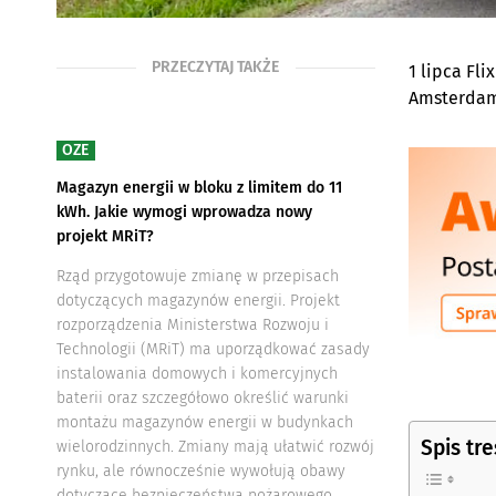
PRZECZYTAJ TAKŻE
1 lipca Fl
Amsterdam 
OZE
Magazyn energii w bloku z limitem do 11
kWh. Jakie wymogi wprowadza nowy
projekt MRiT?
Rząd przygotowuje zmianę w przepisach
dotyczących magazynów energii. Projekt
rozporządzenia Ministerstwa Rozwoju i
Technologii (MRiT) ma uporządkować zasady
instalowania domowych i komercyjnych
baterii oraz szczegółowo określić warunki
montażu magazynów energii w budynkach
Spis tre
wielorodzinnych. Zmiany mają ułatwić rozwój
rynku, ale równocześnie wywołują obawy
dotyczące bezpieczeństwa pożarowego.