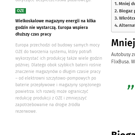
Mniej d
Biogaz 
OZE
Wkrótc
Wielkoskalowe magazyny energii na kilka
Alterna
godzin nie wystarczą. Europa wspiera
dłuższy czas pracy
Mnie
Europa przechodzi od budowy samych mocy
OZE do tworzenia systemu, który potrafi
Autobusy z
wykorzystać ich produkcję także wiele godzin
FlixBusa. 
później. Dlatego obok szybkich baterii rośnie
znaczenie magazynów o długim czasie pracy
– od elektrowni szczytowo-pompowych po
baterie przepływowe i magazyny sprężonego
powietrza. Ich rozwój może ograniczyć
redukcję produkcji z OZE i zmniejszyć
zapotrzebowanie na drogie źródła
rezerwowe.