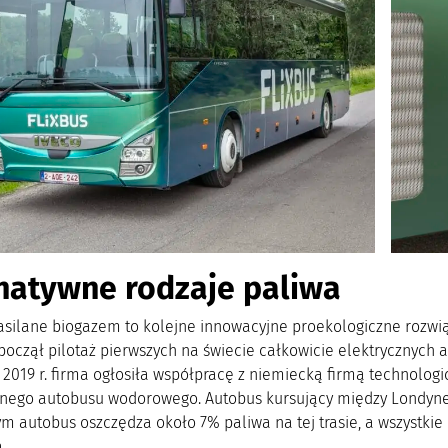
natywne rodzaje paliwa
asilane biogazem to kolejne innowacyjne proekologiczne rozwiąz
zpoczął pilotaż pierwszych na świecie całkowicie elektrycznych
 2019 r. firma ogłosiła współpracę z niemiecką firmą technolog
nego autobusu wodorowego. Autobus kursujący między Londyn
ym autobus oszczędza około 7% paliwa na tej trasie, a wszystkie
.