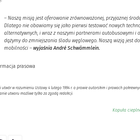
–
Naszą misją jest oferowanie zrównoważonej, przyjaznej środ
Dlatego nie obawiamy się jako pierwsi testować nowych technol
alternatywnych, i wraz z naszymi partnerami autobusowymi i
dążymy do zmniejszania śladu węglowego. Naszą wizją jest do
mobilności –
wyjaśnia André Schwämmlein.
formacja prasowa
i utwór w rozumieniu Ustawy 4 lutego 1994 r. o prawie autorskim i prawach pokrewnyc
nie utworu możliwe tylko za zgodą redakcji.
Kopuła ciepln