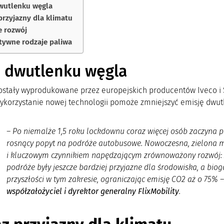
wutlenku węgla
przyjazny dla klimatu
e rozwój
tywne rodzaje paliwa
j dwutlenku węgla
ostały wyprodukowane przez europejskich producentów Iveco i 
Wykorzystanie nowej technologii pomoże zmniejszyć emisję dwut
– Po niemalże 1,5 roku lockdownu coraz więcej osób zaczyna 
rosnący popyt na podróże autobusowe. Nowoczesna, zielona mo
i kluczowym czynnikiem napędzającym zrównoważony rozwój: z
podróże były jeszcze bardziej przyjazne dla środowiska, a biog
przyszłości w tym zakresie, ograniczając emisję CO2 aż o 75% 
współzałożyciel i dyrektor generalny FlixMobility
.