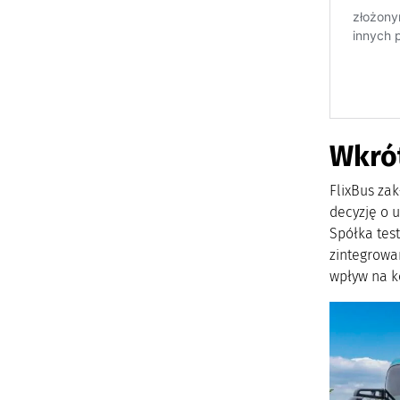
Wkró
FlixBus zak
decyzję o 
Spółka tes
zintegrowan
wpływ na k