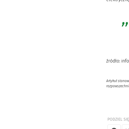
źródło: in
Artykuł stanow
rozpowszechnia
PODZIEL SIĘ