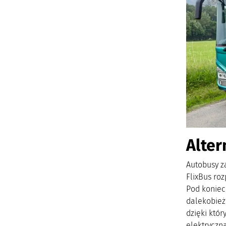
Alter
Autobusy z
FlixBus ro
Pod koniec
dalekobież
dzięki któr
elektryczną