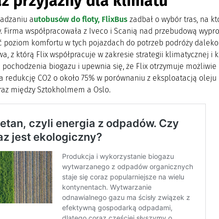
z przyjazny dla klimatu
adzaniu a
utobusów do floty, FlixBus
zadbał o wybór tras, na kt
. Firma współpracowała z Iveco i Scanią nad przebudową wypr
 poziom komfortu w tych pojazdach do potrzeb podróży dalekob
, z którą Flix współpracuje w zakresie strategii klimatycznej 
 pochodzenia biogazu i upewnia się, że Flix otrzymuje możliwie 
a redukcję CO2 o około 75% w porównaniu z eksploatacją ole
raz między Sztokholmem a Oslo.