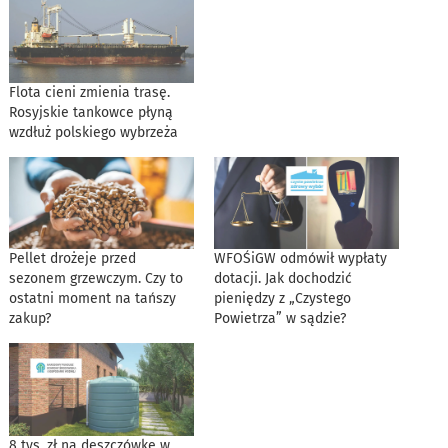
Flota cieni zmienia trasę.
Rosyjskie tankowce płyną
wzdłuż polskiego wybrzeża
Pellet drożeje przed
WFOŚiGW odmówił wypłaty
sezonem grzewczym. Czy to
dotacji. Jak dochodzić
ostatni moment na tańszy
pieniędzy z „Czystego
zakup?
Powietrza” w sądzie?
8 tys. zł na deszczówkę w