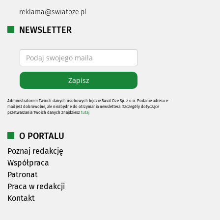
reklama@swiatoze.pl
NEWSLETTER
Administratorem Twoich danych osobowych będzie Świat Oze Sp. z o.o. Podanie adresu e-
mail jest dobrowolne, ale niezbędne do otrzymania newslettera. Szczegóły dotyczące
przetwarzania Twoich danych znajdziesz
tutaj
O PORTALU
Poznaj redakcję
Współpraca
Patronat
Praca w redakcji
Kontakt