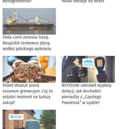
wynagrodzenia?
nadal odstaje od miast
Flota cieni zmienia trasę.
Rosyjskie tankowce płyną
wzdłuż polskiego wybrzeża
Pellet drożeje przed
WFOŚiGW odmówił wypłaty
sezonem grzewczym. Czy to
dotacji. Jak dochodzić
ostatni moment na tańszy
pieniędzy z „Czystego
zakup?
Powietrza” w sądzie?