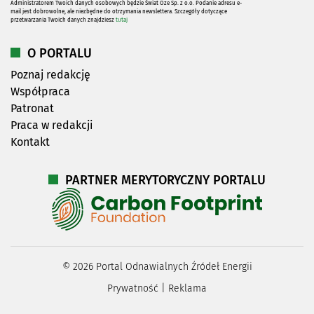
Administratorem Twoich danych osobowych będzie Świat Oze Sp. z o.o. Podanie adresu e-
mail jest dobrowolne, ale niezbędne do otrzymania newslettera. Szczegóły dotyczące
przetwarzania Twoich danych znajdziesz
tutaj
O PORTALU
Poznaj redakcję
Współpraca
Patronat
Praca w redakcji
Kontakt
PARTNER MERYTORYCZNY PORTALU
©
2026
Portal Odnawialnych Źródeł Energii
Prywatność
|
Reklama