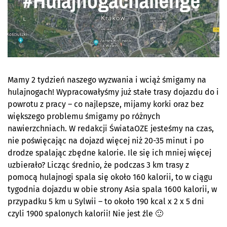
Mamy 2 tydzień naszego wyzwania i wciąż śmigamy na
hulajnogach! Wypracowałyśmy już stałe trasy dojazdu do i
powrotu z pracy – co najlepsze, mijamy korki oraz bez
większego problemu śmigamy po różnych
nawierzchniach. W redakcji ŚwiataOZE jesteśmy na czas,
nie poświęcając na dojazd więcej niż 20-35 minut i po
drodze spalając zbędne kalorie. Ile się ich mniej więcej
uzbierało? Licząc średnio, że podczas 3 km trasy z
pomocą hulajnogi spala się około 160 kalorii, to w ciągu
tygodnia dojazdu w obie strony Asia spala 1600 kalorii, w
przypadku 5 km u Sylwii – to około 190 kcal x 2 x 5 dni
czyli 1900 spalonych kalorii! Nie jest źle 🙂