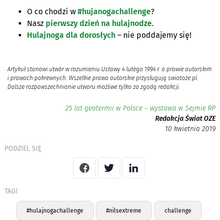
O co chodzi w
#hujanogachallenge
?
Nasz
pierwszy dzień na hulajnodze
.
Hulajnoga dla dorosłych
– nie poddajemy się!
Artykuł stanowi utwór w rozumieniu Ustawy 4 lutego 1994 r. o prawie autorskim
i prawach pokrewnych. Wszelkie prawa autorskie przysługują swiatoze.pl.
Dalsze rozpowszechnianie utworu możliwe tylko za zgodą redakcji.
25 lat geotermii w Polsce – wystawa w Sejmie RP
Redakcja Świat OZE
10 kwietnia 2019
PODZIEL SIĘ
TAGI
#hulajnogachallenge
#nilsextreme
challenge