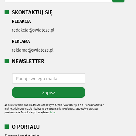
SKONTAKTUJ SIĘ
REDAKCJA
redakcja@swiatoze.pl
REKLAMA
reklama@swiatoze.pl
NEWSLETTER
Administratorem Twoich danych osobowych będzie Świat Oze Sp. z o.o. Podanie adresu e-
mail jest dobrowolne, ale niezbędne do otrzymania newslettera. Szczegóły dotyczące
przetwarzania Twoich danych znajdziesz
tutaj
O PORTALU