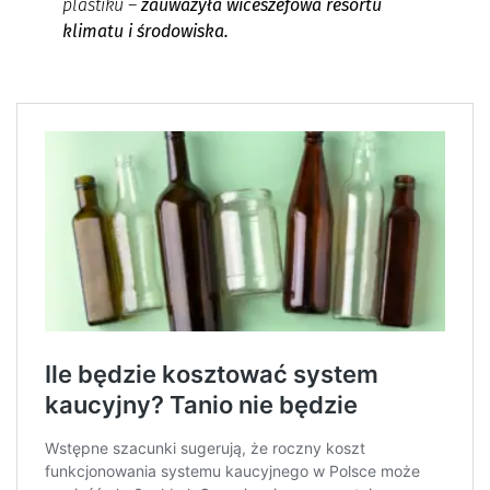
plastiku –
zauważyła wiceszefowa resortu
klimatu i środowiska.