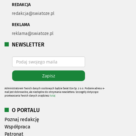
REDAKCJA
redakcja@swiatoze.pl
REKLAMA
reklama@swiatoze.pl
NEWSLETTER
Administratorem Twoich danych osobowych będzie Świat Oze Sp. z o.o. Podanie adresu e-
mail jest dobrowolne, ale niezbędne do otrzymania newslettera. Szczegóły dotyczące
przetwarzania Twoich danych znajdziesz
tutaj
O PORTALU
Poznaj redakcję
Współpraca
Patronat