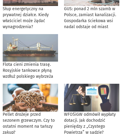
Słup energetyczny na
GUS: ponad 2 mln szamb w
prywatnej działce. Kiedy
Polsce, zamiast kanalizacji.
właściciel może żądać
Gospodarka ściekowa wsi
wynagrodzenia?
nadal odstaje od miast
Flota cieni zmienia trasę.
Rosyjskie tankowce płyną
wzdłuż polskiego wybrzeża
Pellet drożeje przed
WFOŚiGW odmówił wypłaty
sezonem grzewczym. Czy to
dotacji. Jak dochodzić
ostatni moment na tańszy
pieniędzy z „Czystego
zakup?
Powietrza” w sądzie?