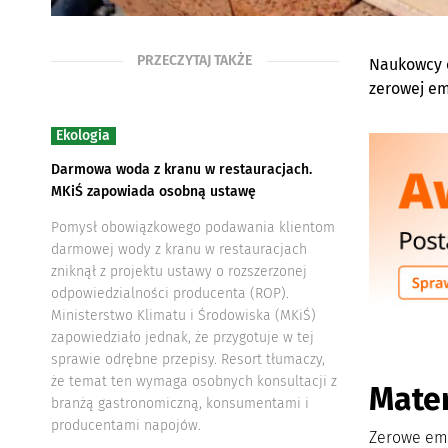
PRZECZYTAJ TAKŻE
Naukowcy o
zerowej em
Ekologia
Darmowa woda z kranu w restauracjach.
MKiŚ zapowiada osobną ustawę
Pomysł obowiązkowego podawania klientom
darmowej wody z kranu w restauracjach
zniknął z projektu ustawy o rozszerzonej
odpowiedzialności producenta (ROP).
Ministerstwo Klimatu i Środowiska (MKiŚ)
zapowiedziało jednak, że przygotuje w tej
sprawie odrębne przepisy. Resort tłumaczy,
że temat ten wymaga osobnych konsultacji z
Mate
branżą gastronomiczną, konsumentami i
producentami napojów.
Zerowe emis