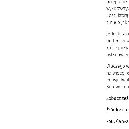
ocieplenia
wykorzysty
ilość, któr
a nie o jak
Jednak tak
materiałów
które pozw
ustanowien
Dlaczego wa
najwięcej 
emisji dwut
Surowcami, 
Zobacz też
Źródło:
nau
Fot.:
Canva 