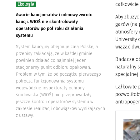
całkowicie
Ekologia
Awarie kaucjomatów i odmowy zwrotu
Aby zbliży
kaucji. WIOŚ nie skontrolowały
gazów (na p
operatorów po pół roku działania
atmosfery 
systemu
University
wiązać dwu
System kaucyjny obejmuje całą Polskę, a
przepisy zakładają, że w każdej gminie
Badacze obl
powinien działać co najmniej jeden
naturalny 
stacjonarny punkt odbioru opakowań.
specjalnej
Problem w tym, że od początku pierwszego
półrocza funkcjonowania systemu
Całkowite 
wojewódzkie inspektoraty ochrony
pozwoliłob
środowiska (WIOŚ) nie przeprowadziły
antropogen
jeszcze kontroli operatorów systemu w
zakresie realizacji obowiązków wynikających
z ustawy.