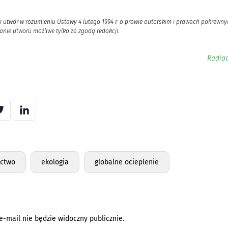
i utwór w rozumieniu Ustawy 4 lutego 1994 r. o prawie autorskim i prawach pokrewnyc
nie utworu możliwe tylko za zgodą redakcji.
Radioa
ctwo
ekologia
globalne ocieplenie
e-mail nie będzie widoczny publicznie.