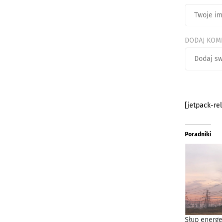
DODAJ KOM
[jetpack-re
Poradniki
Słup energe