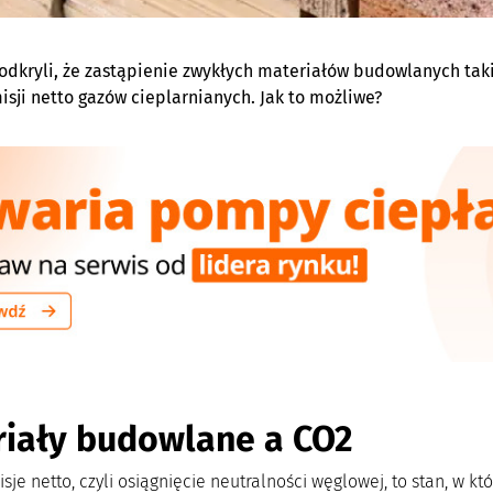
dkryli, że zastąpienie zwykłych materiałów budowlanych tak
isji netto gazów cieplarnianych. Jak to możliwe?
riały budowlane a CO2
je netto, czyli osiągnięcie neutralności węglowej, to stan, w k