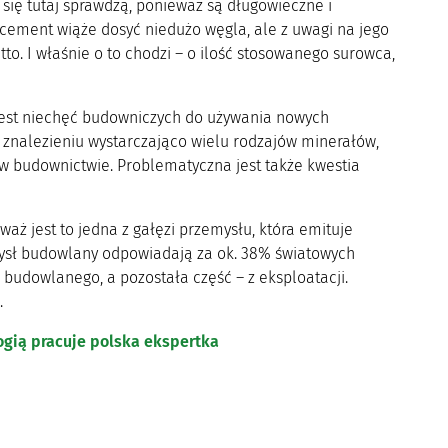
się tutaj sprawdzą, ponieważ są długowieczne i
cement wiąże dosyć niedużo węgla, ale z uwagi na jego
tto. I właśnie o to chodzi – o ilość stosowanego surowca,
 jest niechęć budowniczych do używania nowych
 znalezieniu wystarczająco wielu rodzajów minerałów,
 w budownictwie. Problematyczna jest także kwestia
aż jest to jedna z gałęzi przemysłu, która emituje
mysł budowlany odpowiadają za ok. 38% światowych
 budowlanego, a pozostała część – z eksploatacji.
.
ogią pracuje polska ekspertka