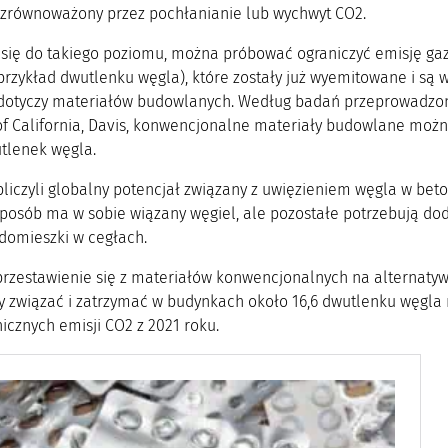
 zrównoważony przez pochłanianie lub wychwyt CO2.
ć się do takiego poziomu, można próbować ograniczyć emisję g
rzykład dwutlenku węgla), które zostały już wyemitowane i są w
dotyczy materiałów budowlanych. Według badań przeprowadzonyc
 of California, Davis, konwencjonalne materiały budowlane możn
tlenek węgla.
iczyli globalny potencjał związany z uwięzieniem węgla w betoni
sposób ma w sobie wiązany węgiel, ale pozostałe potrzebują do
 domieszki w cegłach.
przestawienie się z materiałów konwencjonalnych na alternatywy
y związać i zatrzymać w budynkach około 16,6 dwutlenku węgla ro
icznych emisji CO2 z 2021 roku.