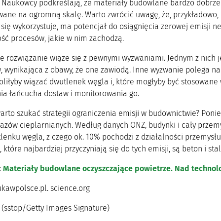
. Naukowcy podkreślają, że materiały budowlane bardzo dobrze 
wane na ogromną skalę. Warto zwrócić uwagę, że, przykładowo, 
ą się wykorzystuje, ma potencjał do osiągnięcia zerowej emisji ne
ość procesów, jakie w nim zachodzą.
ie rozwiązanie wiąże się z pewnymi wyzwaniami. Jednym z nich
, wynikająca z obawy, że one zawiodą. Inne wyzwanie polega na
oliłyby wiązać dwutlenek węgla i, które mogłyby być stosowane
ia łańcucha dostaw i monitorowania go.
rto szukać strategii ograniczenia emisji w budownictwie? Poniew
gazów cieplarnianych. Według danych ONZ, budynki i cały prze
lenku węgla, z czego ok. 10% pochodzi z działalności przemysłu
które najbardziej przyczyniają się do tych emisji, są beton i stal
:
Materiały budowlane oczyszczające powietrze. Nad technol
kawpolsce.pl. science.org
(sstop/Getty Images Signature)