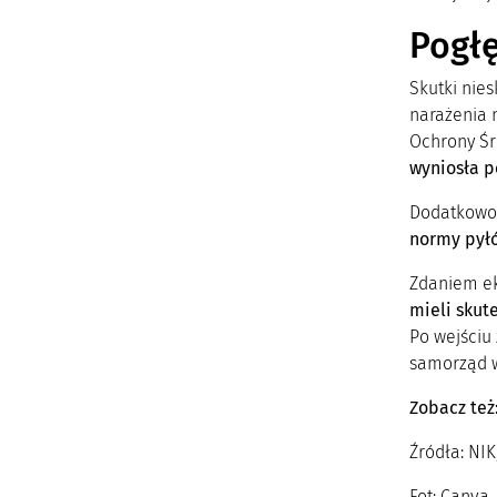
Pogłę
Skutki nie
narażenia 
Ochrony Śr
wyniosła po
Dodatkowo 
normy pył
Zdaniem ek
mieli skut
Po wejściu
samorząd w
Zobacz też
Źródła: NIK
Fot: Canva