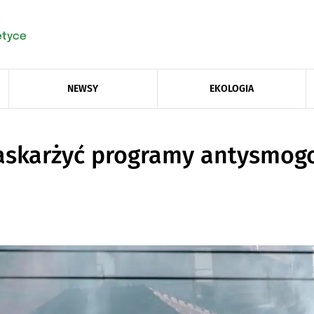
NEWSY
EKOLOGIA
askarżyć programy antysmog