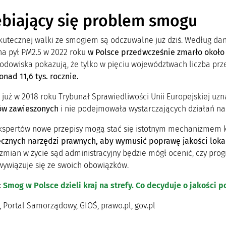
biający się problem smogu
skutecznej walki ze smogiem są odczuwalne już dziś. Według d
na pył PM2.5 w 2022 roku
w Polsce przedwcześnie zmarło około 
odowiska pokazują, że tylko w pięciu województwach liczba p
nad 11,6 tys. rocznie.
już w 2018 roku Trybunał Sprawiedliwości Unii Europejskiej uzn
ów zawieszonych
i nie podejmowała wystarczających działań na
spertów nowe przepisy mogą stać się istotnym mechanizmem k
ecznych narzędzi prawnych, aby wymusić poprawę jakości lok
 zmian w życie sąd administracyjny będzie mógł ocenić, czy pro
ywiązuje się ze swoich obowiązków.
:
Smog w Polsce dzieli kraj na strefy. Co decyduje o jakości 
, Portal Samorządowy, GIOŚ, prawo.pl, gov.pl