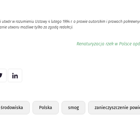
i utwór w rozumieniu Ustawy 4 lutego 1994 r. o prawie autorskim i prawach pokrewnyc
nie utworu możliwe tylko za zgodą redakcji.
Renaturyzacja rzek w Polsce opóź
 środowiska
Polska
smog
zanieczyszczenie powi