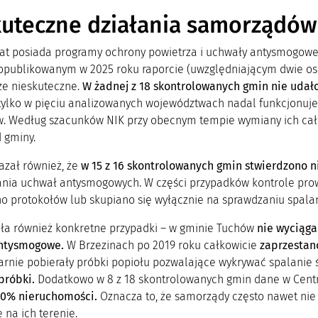
kuteczne działania samorządów
lat posiada programy ochrony powietrza i uchwały antysmogowe
 opublikowanym w 2025 roku raporcie (uwzględniającym dwie os
ze nieskuteczne.
W żadnej z 18 skontrolowanych gmin nie udał
że tylko w pięciu analizowanych województwach nadal funkcjonuj
. Według szacunków NIK przy obecnym tempie wymiany ich cał
 gminy.
azał również, że
w 15 z 16 skontrolowanych gmin stwierdzono 
ania uchwał antysmogowych. W części przypadków kontrole pr
o protokołów lub skupiano się wyłącznie na sprawdzaniu spal
ła również konkretne przypadki – w gminie Tuchów
nie wyciąg
antysmogowe.
W Brzezinach po 2019 roku całkowicie
zaprzestan
arnie pobierały próbki popiołu pozwalające wykrywać spalanie
 próbki.
Dodatkowo w 8 z 18 skontrolowanych gmin dane w Cent
80% nieruchomości.
Oznacza to, że samorządy często nawet nie w
 na ich terenie.