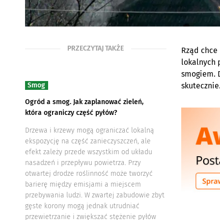
PRZECZYTAJ TAKŻE
Rząd chce 
lokalnych 
smogiem. D
Smog
skutecznie
Ogród a smog. Jak zaplanować zieleń,
która ograniczy część pyłów?
Drzewa i krzewy mogą ograniczać lokalną
ekspozycję na część zanieczyszczeń, ale
efekt zależy przede wszystkim od układu
nasadzeń i przepływu powietrza. Przy
otwartej drodze roślinność może tworzyć
barierę między emisjami a miejscem
przebywania ludzi. W zwartej zabudowie zbyt
gęste korony mogą jednak utrudniać
przewietrzanie i zwiększać stężenie pyłów