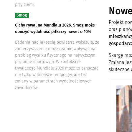
przy ziemi.
Nowe
Smog
Projekt no
Cichy rywal na Mundialu 2026. Smog może
oraz planó
obniżyć wydolność piłkarzy nawet o 10%
mieszkańc
Badania nad jakością powietrza wskazują, że
gospodarc
zanieczyszczenie może realnie wpływać na
Skargę moż
przebieg wysiłku fizycznego na najwyższym
poziomie sportowym. W kontekście
Zmiana jest
trwającego Mundialu 2026 może to oznaczać
skuteczne 
nie tylko wolniejsze tempo gry, ale też
zmiany w parametrach wydolnościowych
zawodników.