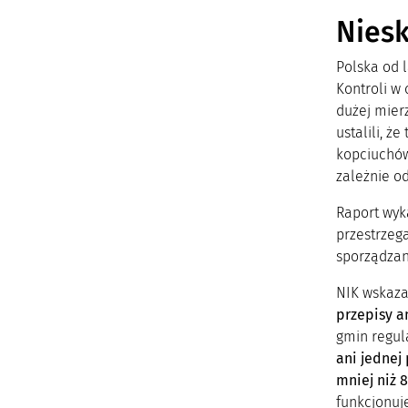
Nies
Polska od 
Kontroli w
dużej mier
ustalili, 
kopciuchów
zależnie od
Raport wyk
przestrzeg
sporządzan
NIK wskaza
przepisy 
gmin regul
ani jednej
mniej niż 
funkcjonuje