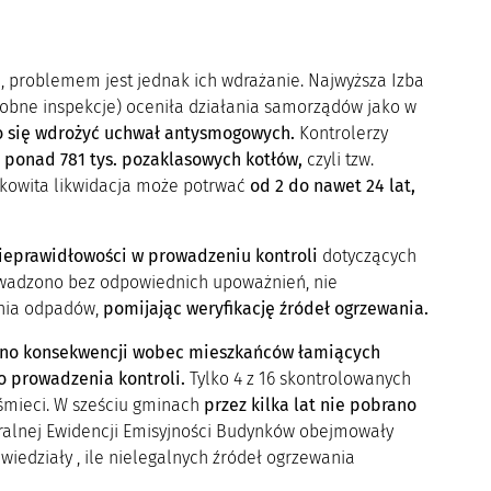
, problemem jest jednak ich wdrażanie. Najwyższa Izba
obne inspekcje) oceniła działania samorządów jako w
o się wdrożyć uchwał antysmogowych.
Kontrolerzy
e
ponad 781 tys. pozaklasowych kotłów,
czyli tzw.
kowita likwidacja może potrwać
od 2 do nawet 24 lat,
nieprawidłowości w prowadzeniu kontroli
dotyczących
owadzono bez odpowiednich upoważnień, nie
ania odpadów,
pomijając weryfikację źródeł ogrzewania.
ano konsekwencji wobec mieszkańców łamiących
o prowadzenia kontroli.
Tylko 4 z 16 skontrolowanych
 śmieci. W sześciu gminach
przez kilka lat nie pobrano
ralnej Ewidencji Emisyjności Budynków obejmowały
iedziały , ile nielegalnych źródeł ogrzewania