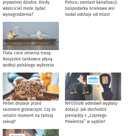
prywatnej działce. Kiedy
Polsce, zamiast kanalizacji.
właściciel może żądać
Gospodarka ściekowa wsi
wynagrodzenia?
nadal odstaje od miast
Flota cieni zmienia trasę.
Rosyjskie tankowce płyną
wzdłuż polskiego wybrzeża
Pellet drożeje przed
WFOŚiGW odmówił wypłaty
sezonem grzewczym. Czy to
dotacji. Jak dochodzić
ostatni moment na tańszy
pieniędzy z „Czystego
zakup?
Powietrza” w sądzie?