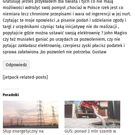
Gratuluję jesteś przykładem dla świata i tych co nie mają
możliwości wdrożyć swój pomysł ,chociaż w Polsce rzek jest co
niemiara lecz chronione przepisami i wara od ingerencji w jej nurt.
Czytając te moje opowieści ,a pisanie podań i udzielanie zgody i
targi z urzędnikami czyniąc taką inicjatywę nie do realizacji ,
popytajcie gdzie można ustawić swoją elektrownię ? John Magiro
czy też musiałeś ganiać po urzędach za pozwoleniem, czy nie
pytając zakładasz elektrownię, czerpiesz zyski płacisz podatek i
sprawa załatwiona ,bo pozwoleń nie potrzeba. Gustaw
Odpowiedz
[jetpack-related-posts]
Poradniki
Słup energetyczny na
GUS: ponad 2 mln szamb w