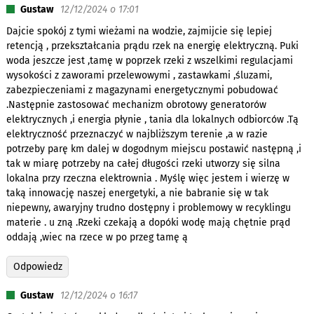
Gustaw
12/12/2024 o 17:01
Dajcie spokój z tymi wieżami na wodzie, zajmijcie się lepiej
retencją , przekształcania prądu rzek na energię elektryczną. Puki
woda jeszcze jest ,tamę w poprzek rzeki z wszelkimi regulacjami
wysokości z zaworami przelewowymi , zastawkami ,śluzami,
zabezpieczeniami z magazynami energetycznymi pobudować
.Następnie zastosować mechanizm obrotowy generatorów
elektrycznych ,i energia płynie , tania dla lokalnych odbiorców .Tą
elektryczność przeznaczyć w najbliższym terenie ,a w razie
potrzeby parę km dalej w dogodnym miejscu postawić następną ,i
tak w miarę potrzeby na całej długości rzeki utworzy się silna
lokalna przy rzeczna elektrownia . Myślę więc jestem i wierzę w
taką innowację naszej energetyki, a nie babranie się w tak
niepewny, awaryjny trudno dostępny i problemowy w recyklingu
materie . u zną .Rzeki czekają a dopóki wodę mają chętnie prąd
oddają ,wiec na rzece w po przeg tamę ą
Odpowiedz
Gustaw
12/12/2024 o 16:17