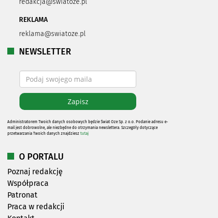
redakcja@swiatoze.pl
REKLAMA
reklama@swiatoze.pl
NEWSLETTER
Administratorem Twoich danych osobowych będzie Świat Oze Sp. z o.o. Podanie adresu e-
mail jest dobrowolne, ale niezbędne do otrzymania newslettera. Szczegóły dotyczące
przetwarzania Twoich danych znajdziesz
tutaj
O PORTALU
Poznaj redakcję
Współpraca
Patronat
Praca w redakcji