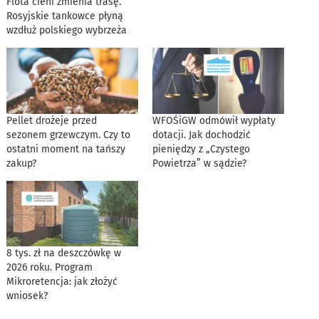
Flota cieni zmienia trasę.
Rosyjskie tankowce płyną
wzdłuż polskiego wybrzeża
Pellet drożeje przed
WFOŚiGW odmówił wypłaty
sezonem grzewczym. Czy to
dotacji. Jak dochodzić
ostatni moment na tańszy
pieniędzy z „Czystego
zakup?
Powietrza” w sądzie?
8 tys. zł na deszczówkę w
2026 roku. Program
Mikroretencja: jak złożyć
wniosek?