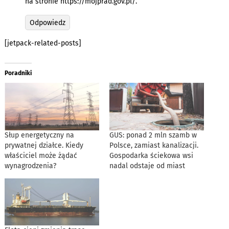
na stronie
https://mojprad.gov.pl/
.
Odpowiedz
[jetpack-related-posts]
Poradniki
Słup energetyczny na
GUS: ponad 2 mln szamb w
prywatnej działce. Kiedy
Polsce, zamiast kanalizacji.
właściciel może żądać
Gospodarka ściekowa wsi
wynagrodzenia?
nadal odstaje od miast