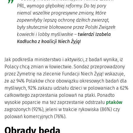
PRL, wymaga głębokiej reformy. Do tej pory
niemal wszelkie progresywne zmiany, które
zapewniłyby lepszą ochronę dzikich zwierząt,
były skutecznie blokowane przez Polski Związek
Łowiecki i lobby myśliwskie –
twierdzi Izabela
Kadłucka z koalicji Niech Żyją!
Jak podkreśla ministerstwo i aktywiści, z badań wynika, iż
Polacy chcą zmian w łowiectwie. Sondaż przeprowadzony
przez Zymetrię na zlecenie Fundacji Niech Żyją! wskazuje,
że aż 94% Polaków chce obowiązku okresowych badań dla
myśliwych, 92% zakazu udziału dzieci w polowaniach a 62%
całkowitego zaprzestania polowań na ptaki. Ponadto
wysokie poparcie ma też zaprzestanie odstrzału
ptaków
zagrożonych (92%), jeleni w trakcie rykowiska (86%) czy
polowań komercyjnych (76%).
Obrady będą