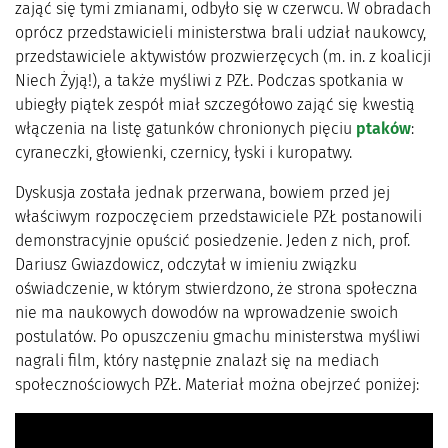
zająć się tymi zmianami, odbyło się w czerwcu. W obradach
oprócz przedstawicieli ministerstwa brali udział naukowcy,
przedstawiciele aktywistów prozwierzęcych (m. in. z koalicji
Niech Żyją!), a także myśliwi z PZŁ. Podczas spotkania w
ubiegły piątek zespół miał szczegółowo zająć się kwestią
włączenia na listę gatunków chronionych pięciu
ptaków
:
cyraneczki, głowienki, czernicy, łyski i kuropatwy.
Dyskusja została jednak przerwana, bowiem przed jej
właściwym rozpoczęciem przedstawiciele PZŁ postanowili
demonstracyjnie opuścić posiedzenie. Jeden z nich, prof.
Dariusz Gwiazdowicz, odczytał w imieniu związku
oświadczenie, w którym stwierdzono, że strona społeczna
nie ma naukowych dowodów na wprowadzenie swoich
postulatów. Po opuszczeniu gmachu ministerstwa myśliwi
nagrali film, który następnie znalazł się na mediach
społecznościowych PZŁ. Materiał można obejrzeć poniżej: