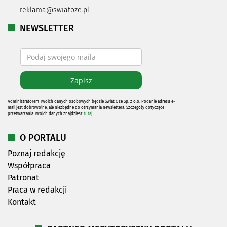
reklama@swiatoze.pl
NEWSLETTER
Administratorem Twoich danych osobowych będzie Świat Oze Sp. z o.o. Podanie adresu e-
mail jest dobrowolne, ale niezbędne do otrzymania newslettera. Szczegóły dotyczące
przetwarzania Twoich danych znajdziesz
tutaj
O PORTALU
Poznaj redakcję
Współpraca
Patronat
Praca w redakcji
Kontakt