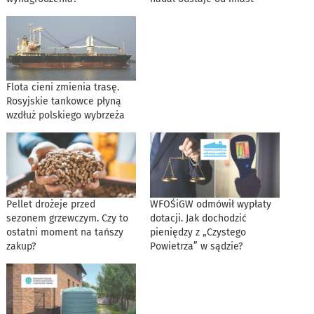
Flota cieni zmienia trasę.
Rosyjskie tankowce płyną
wzdłuż polskiego wybrzeża
Pellet drożeje przed
WFOŚiGW odmówił wypłaty
sezonem grzewczym. Czy to
dotacji. Jak dochodzić
ostatni moment na tańszy
pieniędzy z „Czystego
zakup?
Powietrza” w sądzie?