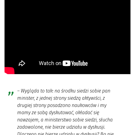
– Wygląda to tak: na środku siedzi sobie pan
minister, z jednej strony siedzą aktywiści, z
drugiej strony posadzono naukowców i my
mamy ze sobą dyskutować, okładać się
nawzajem, a ministerstwo sobie siedzi, słucha
zadowolone, nie bierze udziału w dyskusji.
Dlaczego nie bierze udziału w dyskusji? Bo nie