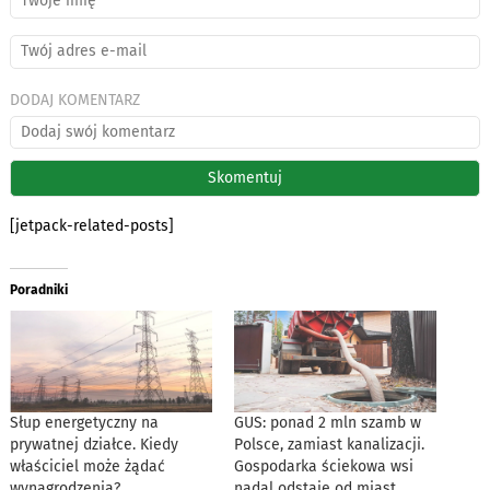
DODAJ KOMENTARZ
[jetpack-related-posts]
Poradniki
Słup energetyczny na
GUS: ponad 2 mln szamb w
prywatnej działce. Kiedy
Polsce, zamiast kanalizacji.
właściciel może żądać
Gospodarka ściekowa wsi
wynagrodzenia?
nadal odstaje od miast