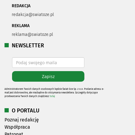
REDAKCJA
redakcja@swiatoze.pl
REKLAMA
reklama@swiatoze.pl
NEWSLETTER
Administratorem Twoich danych osobowych będzie Świat Oze Sp. z o.o. Podanie adresu e-
mail jest dobrowolne, ale niezbędne do otrzymania newslettera. Szczegóły dotyczące
przetwarzania Twoich danych znajdziesz
tutaj
O PORTALU
Poznaj redakcję
Współpraca
Patronat