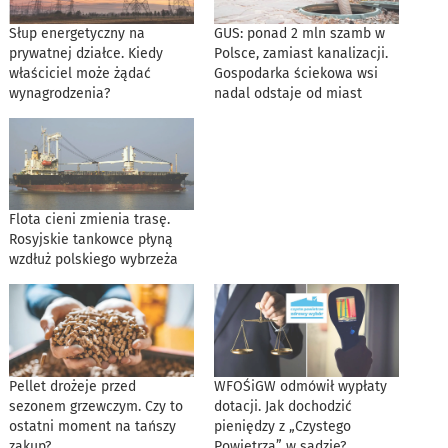
Słup energetyczny na
GUS: ponad 2 mln szamb w
prywatnej działce. Kiedy
Polsce, zamiast kanalizacji.
właściciel może żądać
Gospodarka ściekowa wsi
wynagrodzenia?
nadal odstaje od miast
Flota cieni zmienia trasę.
Rosyjskie tankowce płyną
wzdłuż polskiego wybrzeża
Pellet drożeje przed
WFOŚiGW odmówił wypłaty
sezonem grzewczym. Czy to
dotacji. Jak dochodzić
ostatni moment na tańszy
pieniędzy z „Czystego
zakup?
Powietrza” w sądzie?