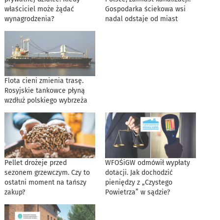
właściciel może żądać
Gospodarka ściekowa wsi
wynagrodzenia?
nadal odstaje od miast
Flota cieni zmienia trasę.
Rosyjskie tankowce płyną
wzdłuż polskiego wybrzeża
Pellet drożeje przed
WFOŚiGW odmówił wypłaty
sezonem grzewczym. Czy to
dotacji. Jak dochodzić
ostatni moment na tańszy
pieniędzy z „Czystego
zakup?
Powietrza” w sądzie?