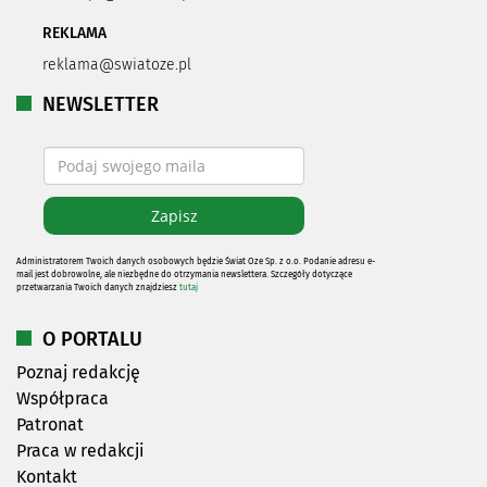
REKLAMA
reklama@swiatoze.pl
NEWSLETTER
Administratorem Twoich danych osobowych będzie Świat Oze Sp. z o.o. Podanie adresu e-
mail jest dobrowolne, ale niezbędne do otrzymania newslettera. Szczegóły dotyczące
przetwarzania Twoich danych znajdziesz
tutaj
O PORTALU
Poznaj redakcję
Współpraca
Patronat
Praca w redakcji
Kontakt