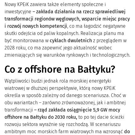
Nowy KPEiK zawiera także elementy społeczne i
inwestycyjne
– zakłada działania na rzecz sprawiedliwej
transformacji regionów węglowych, wsparcie miejsc pracy
i rozwój nowych kompetencji
, co ma łagodzić negatywne
skutki odejścia od paliw kopalnych. Realizacja planu ma
być monitorowana w
cyklach dwuletnich
z przeglądem w
2028 roku, co ma zapewnić jego aktualność wobec
zmieniających się warunków rynkowych i technologicznych.
Co z offshore na Bałtyku?
Wątpliwości budzi jednak rola morskiej energetyki
wiatrowej w dłuższej perspektywie, którą nowy KPEiK
określa w sposób zależny od danego scenariusza. Choć w
obu wariantach – zarówno zrównoważonej, jak i ambitnej
transformacji
– rząd zakłada osiągnięcie 5,9 GW mocy
offshore na Bałtyku do 2030 roku,
to po tej dacie ścieżki
rozwoju sektora wyraźnie się rozchodzą. W scenariuszu
ambitnym moc morskich farm wiatrowych ma wzrosnąć
do