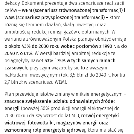
dekady. Dokument prezentuje dwa scenariusze realizacji
celów
– WEM (scenariusz zrównoważonej transformacji) i
WAM (scenariusz przyspieszonej transformacji) –
które
różnią się tempem działań, skalą inwestycji oraz
ambitnością redukcji emisji gazów cieplarnianych. W
wariancie zrównoważonym Polska planuje obniżyć emisje
o około 43% do 2030 roku wobec poziomów z 1990 r. a do
2040 r. o 61%.
W wersji bardziej ambitnej redukcje te
osiągnęłyby nawet
53% i 75% w tych samych ramach
czasowych,
przy czym wiązałoby się to z wyższymi
nakładami inwestycyjnymi (ok. 3,5 bln zł do 2040 r., kontra
2,7 bln zł w scenariuszu WEM).
Plan przewiduje istotne zmiany w miksie energetycznym
–
znaczące zwiększenie udziału odnawialnych źródeł
energii
(powyżej 50% produkcji energii elektrycznej do
2030 roku i dalszy wzrost do lat 40.),
rozwój energetyki
wiatrowej, fotowoltaiki, magazynów energii oraz
wzmocnioną rolę energetyki jądrowej,
która ma stać się