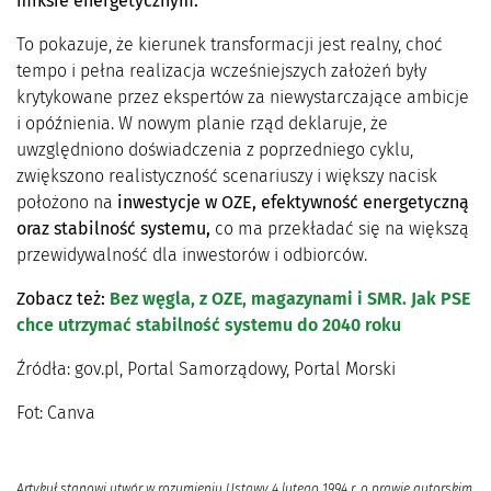
miksie energetycznym.
To pokazuje, że kierunek transformacji jest realny, choć
tempo i pełna realizacja wcześniejszych założeń były
krytykowane przez ekspertów za niewystarczające ambicje
i opóźnienia. W nowym planie rząd deklaruje, że
uwzględniono doświadczenia z poprzedniego cyklu,
zwiększono realistyczność scenariuszy i większy nacisk
położono na
inwestycje w OZE, efektywność energetyczną
oraz stabilność systemu,
co ma przekładać się na większą
przewidywalność dla inwestorów i odbiorców.
Zobacz też:
Bez węgla, z OZE, magazynami i SMR. Jak PSE
chce utrzymać stabilność systemu do 2040 roku
Źródła: gov.pl, Portal Samorządowy, Portal Morski
Fot: Canva
Artykuł stanowi utwór w rozumieniu Ustawy 4 lutego 1994 r. o prawie autorskim