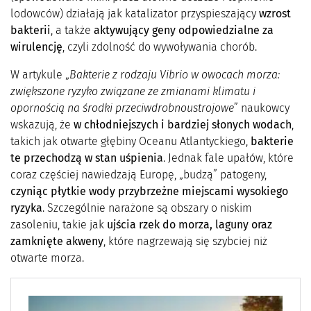
lodowców) działają jak katalizator przyspieszający
wzrost
bakterii
, a także
aktywujący geny odpowiedzialne za
wirulencję
, czyli zdolność do wywoływania chorób.
W artykule „
Bakterie z rodzaju Vibrio w owocach morza:
zwiększone ryzyko związane ze zmianami klimatu i
opornością na środki przeciwdrobnoustrojowe
” naukowcy
wskazują, że
w chłodniejszych i bardziej słonych wodach
,
takich jak otwarte głębiny Oceanu Atlantyckiego,
bakterie
te przechodzą w stan uśpienia
. Jednak fale upałów, które
coraz częściej nawiedzają Europę, „budzą” patogeny,
czyniąc płytkie wody przybrzeżne miejscami wysokiego
ryzyka
. Szczególnie narażone są obszary o niskim
zasoleniu, takie jak
ujścia rzek do morza, laguny oraz
zamknięte akweny
, które nagrzewają się szybciej niż
otwarte morza.