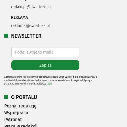
redakcja@swiatoze.pl
REKLAMA
reklama@swiatoze.pl
NEWSLETTER
Administratorem Twoich danych osobowych będzie Świat Oze Sp. z o.o. Podanie adresu e-
mail jest dobrowolne, ale niezbędne do otrzymania newslettera. Szczegóły dotyczące
przetwarzania Twoich danych znajdziesz
tutaj
O PORTALU
Poznaj redakcję
Współpraca
Patronat
Praca w redakcji