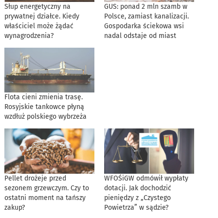
Słup energetyczny na
GUS: ponad 2 mln szamb w
prywatnej działce. Kiedy
Polsce, zamiast kanalizacji.
właściciel może żądać
Gospodarka ściekowa wsi
wynagrodzenia?
nadal odstaje od miast
Flota cieni zmienia trasę.
Rosyjskie tankowce płyną
wzdłuż polskiego wybrzeża
Pellet drożeje przed
WFOŚiGW odmówił wypłaty
sezonem grzewczym. Czy to
dotacji. Jak dochodzić
ostatni moment na tańszy
pieniędzy z „Czystego
zakup?
Powietrza” w sądzie?