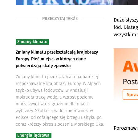
PRZECZYTAJ TAKŻE
Dużo słysz
lód. Dlate
wszystkim 
Zmiany klimatu
Zmiany klimatu przekształcają krajobrazy
Europy. Pięć miejsc, w których dane
potwierdzają skalę zjawiska
Zmiany klimatu przekształcają najbardziej
rozpoznawalne krajobrazy Europy. W Alpach
szybko ubywa lodowców, w Andaluzji
mokradła tracą wodę, a wzrost poziomu
morza zwiększa zagrożenie dla miast i
wybrzeży. Skutki są widoczne również w
Polsce, od cofającego się brzegu Bałtyku po
coraz krótszy okres zlodzenia Morskiego Oka.
Porozmawia
Energia jądrowa