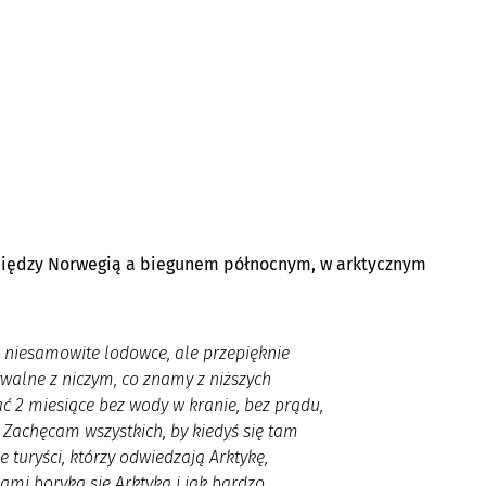
 między Norwegią a biegunem północnym, w arktycznym
am niesamowite lodowce, ale przepięknie
nywalne z niczym, co znamy z niższych
ć 2 miesiące bez wody w kranie, bez prądu,
. Zachęcam wszystkich, by kiedyś się tam
e turyści, którzy odwiedzają Arktykę,
ami boryka się Arktyka i jak bardzo