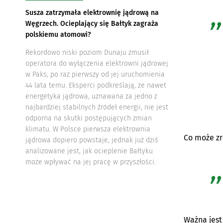
Susza zatrzymała elektrownię jądrową na
Węgrzech. Ocieplający się Bałtyk zagraża
polskiemu atomowi?
Rekordowo niski poziom Dunaju zmusił
operatora do wyłączenia elektrowni jądrowej
w Paks, po raz pierwszy od jej uruchomienia
44 lata temu. Eksperci podkreślają, że nawet
energetyka jądrowa, uznawana za jedno z
najbardziej stabilnych źródeł energii, nie jest
odporna na skutki postępujących zmian
klimatu. W Polsce pierwsza elektrownia
Co może zr
jądrowa dopiero powstaje, jednak już dziś
analizowane jest, jak ocieplenie Bałtyku
może wpływać na jej pracę w przyszłości.
Ważna jest