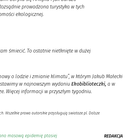
 Rozsądnie prowadzona turystyka w tych
omości ekologicznej.
am śmiecić. To ostatnie nietknięte w dużej
owy o lodzie i zmianie klimatu”, w którym Jakub Małecki
rzedstawimy w najnowszym wydaniu
Ekobiblioteczki,
a w
. Więcej informacji w przyszłym tygodniu.
h. Wszelkie prawa autorskie przysługują swiatoze.pl. Dalsze
wano masową epidemię ptasiej
REDAKCJA