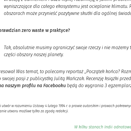
wyniszczające dla całego ekosystemu jest ocieplanie klimatu.
obszarach może przynieść pozytywne skutki dla ogólnej świad
prawdzian zero waste w praktyce?
Tak, absolutnie musimy ograniczyć swoje rzeczy i nie możemy t
części obszary naszej planety.
eresował Was temat, to polecamy reportaż „Początek końca? Rozm
 swojej pasji z publicystką Julitą Mańczak. Recenzję książki p
na naszym profilu na Facebooku
będą do wygrania 3 egzemplarze
i utwór w rozumieniu Ustawy 4 lutego 1994 r. o prawie autorskim i prawach pokrewnyc
nie utworu możliwe tylko za zgodą redakcji.
W kilku stanach Indii odnoto