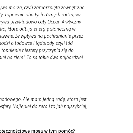
rywa morza, czyli zamarznięta zewnętrzna
dy. Topnienie obu tych różnych rodzajów
krywa przykładowo cały Ocean Arktyczny
dło, które odbija energię słoneczną w
gatywne, że wpływa na pochłanianie przez
dzi o lodowce i lądolody, czyli lód
opnienie niestety przyczynia się do
j na ziemi. To są takie dwa najbardziej
chodowego. Ale mam jedną radę, która jest
y. Najlepiej do zera i to jak najszybciej,
połecznościowe mogą w tym pomóc?