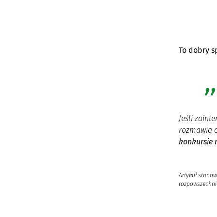
To dobry s
Jeśli zaint
rozmawia o
konkursie 
Artykuł stanow
rozpowszechnia