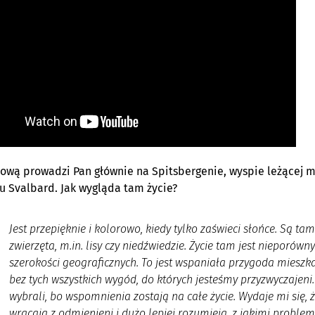
ową prowadzi Pan głównie na Spitsbergenie, wyspie leżącej
u Svalbard
.
Jak wygląda tam życie?
Jest przepięknie i kolorowo, kiedy tylko zaświeci słońce. Są t
zwierzęta, m.in. lisy czy niedźwiedzie. Życie tam jest nieporów
szerokości geograficznych. To jest wspaniała przygoda mieszka
bez tych wszystkich wygód, do których jesteśmy przyzwyczajeni
wybrali, bo wspomnienia zostają na całe życie. Wydaje mi się, ż
wracają z odmienieni i dużo lepiej rozumieją, z jakimi problem