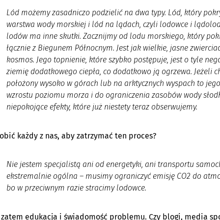
Lód możemy zasadniczo podzielić na dwa typy. Lód, który pok
warstwa wody morskiej i lód na lądach, czyli lodowce i lądolo
lodów ma inne skutki. Zacznijmy od lodu morskiego, który po
łącznie z Biegunem Północnym. Jest jak wielkie, jasne zwiercia
kosmos. Jego topnienie, które szybko postępuje, jest o tyle ne
ziemię dodatkowego ciepła, co dodatkowo ją ogrzewa. Jeżeli cho
położony wysoko w górach lub na arktycznych wyspach to jego t
wzrostu poziomu morza i do ograniczenia zasobów wody słodkie
niepokojące efekty, które już niestety teraz obserwujemy.
obić każdy z nas, aby zatrzymać ten proces?
Nie jestem specjalistą ani od energetyki, ani transportu samo
ekstremalnie ogólna – musimy ograniczyć emisję CO2 do atmosfer
bo w przeciwnym razie stracimy lodowce.
 zatem edukacja i świadomość problemu. Czy blogi, media s