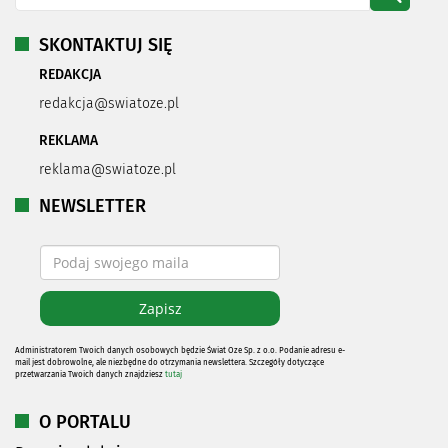
SKONTAKTUJ SIĘ
REDAKCJA
redakcja@swiatoze.pl
REKLAMA
reklama@swiatoze.pl
NEWSLETTER
Administratorem Twoich danych osobowych będzie Świat Oze Sp. z o.o. Podanie adresu e-
mail jest dobrowolne, ale niezbędne do otrzymania newslettera. Szczegóły dotyczące
przetwarzania Twoich danych znajdziesz
tutaj
O PORTALU