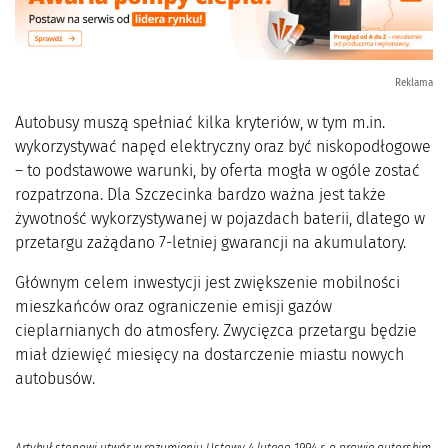
Reklama
Autobusy muszą spełniać kilka kryteriów, w tym m.in.
wykorzystywać napęd elektryczny oraz być niskopodłogowe
– to podstawowe warunki, by oferta mogła w ogóle zostać
rozpatrzona. Dla Szczecinka bardzo ważna jest także
żywotność wykorzystywanej w pojazdach baterii, dlatego w
przetargu zażądano 7-letniej gwarancji na akumulatory.
Głównym celem inwestycji jest zwiększenie mobilności
mieszkańców oraz ograniczenie emisji gazów
cieplarnianych do atmosfery. Zwycięzca przetargu będzie
miał dziewięć miesięcy na dostarczenie miastu nowych
autobusów.
Artykuł stanowi utwór w rozumieniu Ustawy 4 lutego 1994 r. o prawie autorskim