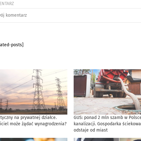
ENTARZ
lated-posts]
tyczny na prywatnej działce.
GUS: ponad 2 mln szamb w Polsce
iciel może żądać wynagrodzenia?
kanalizacji. Gospodarka ściekowa
odstaje od miast