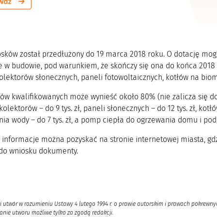
sków został przedłużony do 19 marca 2018 roku. O dotację mog
ze w budowie, pod warunkiem, że skończy się ona do końca 201
olektorów słonecznych, paneli fotowoltaicznych, kotłów na biom
tów kwalifikowanych może wynieść około 80% (nie zalicza się do
olektorów – do 9 tys. zł, paneli słonecznych – do 12 tys. zł, kot
a wody – do 7 tys. zł, a pomp ciepła do ogrzewania domu i podg
informacje można pozyskać na stronie internetowej miasta, gdz
do wniosku dokumenty.
i utwór w rozumieniu Ustawy 4 lutego 1994 r. o prawie autorskim i prawach pokrewnyc
nie utworu możliwe tylko za zgodą redakcji.