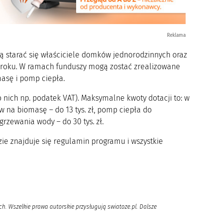
Reklama
ą starać się właściciele domków jednorodzinnych oraz
8 roku. W ramach funduszy mogą zostać zrealizowane
asę i pomp ciepła.
 nich np. podatek VAT). Maksymalne kwoty dotacji to: w
łów na biomasę – do 13 tys. zł, pomp ciepła do
rzewania wody – do 30 tys. zł.
ie znajduje się regulamin programu i wszystkie
h. Wszelkie prawa autorskie przysługują swiatoze.pl. Dalsze