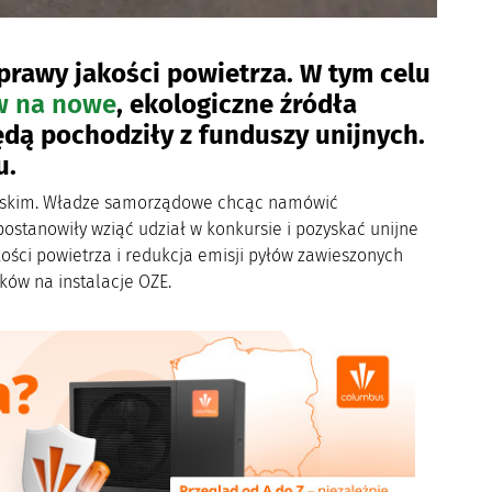
rawy jakości powietrza. W tym celu
w na nowe
, ekologiczne źródła
ędą pochodziły z funduszy unijnych.
u.
ląskim. Władze samorządowe chcąc namówić
ostanowiły wziąć udział w konkursie i pozyskać unijne
ści powietrza i redukcja emisji pyłów zawieszonych
ków na instalacje OZE.