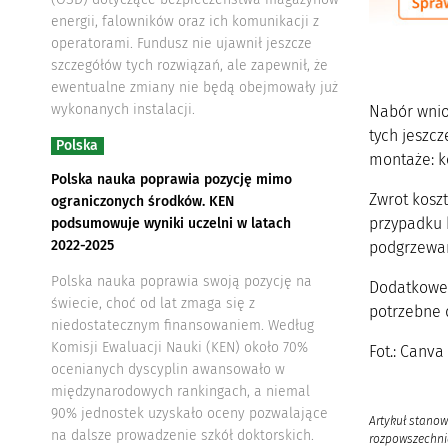
energii, falowników oraz ich komunikacji z
operatorami. Fundusz nie ujawnił jeszcze
szczegółów tych rozwiązań, ale zapewnił, że
ewentualne zmiany nie będą obejmowały już
wykonanych instalacji.
Nabór wnio
tych jeszc
Polska
montaże: k
Polska nauka poprawia pozycję mimo
Zwrot kosz
ograniczonych środków. KEN
przypadku k
podsumowuje wyniki uczelni w latach
2022-2025
podgrzewani
Polska nauka poprawia swoją pozycję na
Dodatkowe 
świecie, choć od lat zmaga się z
potrzebne 
niedostatecznym finansowaniem. Według
Komisji Ewaluacji Nauki (KEN) około 70%
Fot.: Canva
ocenianych dyscyplin awansowało w
międzynarodowych rankingach, a niemal
90% jednostek uzyskało oceny pozwalające
Artykuł stanow
na dalsze prowadzenie szkół doktorskich.
rozpowszechnia