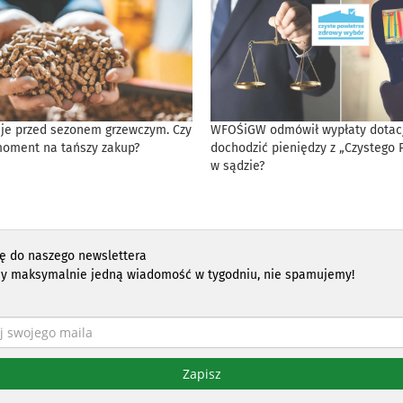
eje przed sezonem grzewczym. Czy
WFOŚiGW odmówił wypłaty dotacji
moment na tańszy zakup?
dochodzić pieniędzy z „Czystego 
w sądzie?
ię do naszego newslettera
y maksymalnie jedną wiadomość w tygodniu, nie spamujemy!