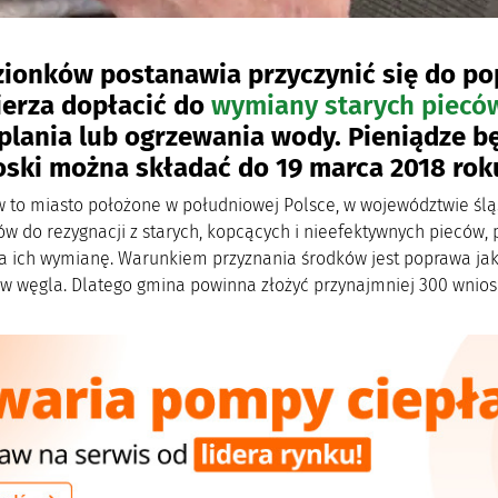
ionków postanawia przyczynić się do pop
erza dopłacić do
wymiany starych piecó
plania lub ogrzewania wody. Pieniądze b
ski można składać do 19 marca 2018 rok
 to miasto położone w południowej Polsce, w województwie ś
w do rezygnacji z starych, kopcących i nieefektywnych pieców, p
a ich wymianę. Warunkiem przyznania środków jest poprawa jako
ów węgla. Dlatego gmina powinna złożyć przynajmniej 300 wnios