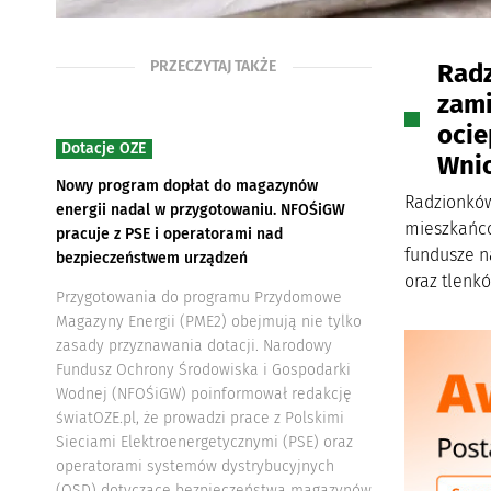
PRZECZYTAJ TAKŻE
Radz
zami
ocie
Dotacje OZE
Wnio
Nowy program dopłat do magazynów
Radzionków
energii nadal w przygotowaniu. NFOŚiGW
mieszkańcó
pracuje z PSE i operatorami nad
fundusze n
bezpieczeństwem urządzeń
oraz tlenk
Przygotowania do programu Przydomowe
Magazyny Energii (PME2) obejmują nie tylko
zasady przyznawania dotacji. Narodowy
Fundusz Ochrony Środowiska i Gospodarki
Wodnej (NFOŚiGW) poinformował redakcję
światOZE.pl, że prowadzi prace z Polskimi
Sieciami Elektroenergetycznymi (PSE) oraz
operatorami systemów dystrybucyjnych
(OSD) dotyczące bezpieczeństwa magazynów