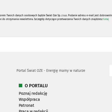
orem Twoich danych osobowych będzie Świat Oze Sp. z o.o. Podanie adresu e-mail jest dobrowoln
ne do otrzymania newslettera. Szczegóły dotyczące przetwarzania Twoich danych znajdziesz
tutaj
Portal Świat OZE - Energię mamy w naturze
O PORTALU
Poznaj redakcję
Współpraca
Patronat
Praca w redakcji