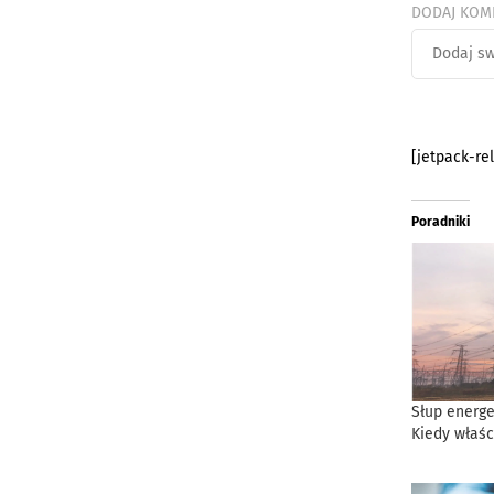
DODAJ KOM
[jetpack-re
Poradniki
Słup energe
Kiedy właśc