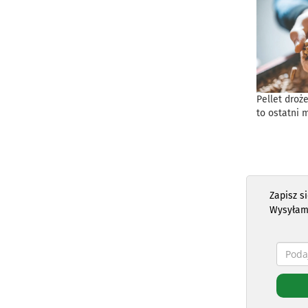
Pellet droż
to ostatni 
Zapisz s
Wysyłam