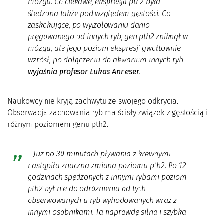
mózgu. Co ciekawe, ekspresja pth2 była
śledzona także pod względem gęstości. Co
zaskakujące, po wyizolowaniu danio
pręgowanego od innych ryb, gen pth2 zniknął w
mózgu, ale jego poziom ekspresji gwałtownie
wzrósł, po dołączeniu do akwarium innych ryb
–
wyjaśnia profesor Lukas Anneser.
Naukowcy nie kryją zachwytu ze swojego odkrycia.
Obserwacja zachowania ryb ma ścisły związek z gęstością i
różnym poziomem genu pth2.
–
Już po 30 minutach pływania z krewnymi
nastąpiła znaczna zmiana poziomu pth2. Po 12
godzinach spędzonych z innymi rybami poziom
pth2 był nie do odróżnienia od tych
obserwowanych u ryb wyhodowanych wraz z
innymi osobnikami. Ta naprawdę silna i szybka