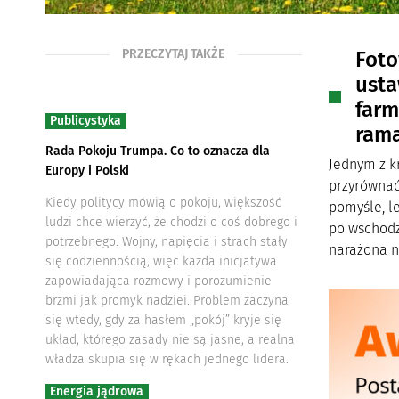
PRZECZYTAJ TAKŻE
Foto
usta
farm
Publicystyka
rama
Rada Pokoju Trumpa. Co to oznacza dla
Jednym z k
Europy i Polski
przyrównać
Kiedy politycy mówią o pokoju, większość
pomyśle, l
ludzi chce wierzyć, że chodzi o coś dobrego i
po wschodz
potrzebnego. Wojny, napięcia i strach stały
narażona n
się codziennością, więc każda inicjatywa
zapowiadająca rozmowy i porozumienie
brzmi jak promyk nadziei. Problem zaczyna
się wtedy, gdy za hasłem „pokój” kryje się
układ, którego zasady nie są jasne, a realna
władza skupia się w rękach jednego lidera.
Energia jądrowa