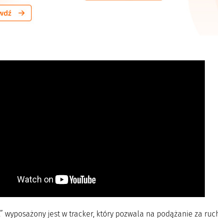
” wyposażony jest w tracker, który pozwala na podążanie za ruc