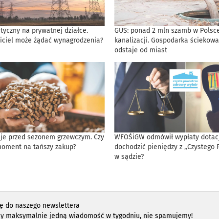
tyczny na prywatnej działce.
GUS: ponad 2 mln szamb w Polsce
iciel może żądać wynagrodzenia?
kanalizacji. Gospodarka ściekowa
odstaje od miast
eje przed sezonem grzewczym. Czy
WFOŚiGW odmówił wypłaty dotacji
moment na tańszy zakup?
dochodzić pieniędzy z „Czystego 
w sądzie?
ię do naszego newslettera
y maksymalnie jedną wiadomość w tygodniu, nie spamujemy!