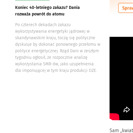
Koniec 40-letniego zakazu? Dania
rozważa powrót do atomu
Po czterech dekadach zakazu
wykorzystywania energetyki jądrowej w
skandynawskim kraju, toczą się polityczne
dyskusje by dokonać ponownego przełomu w
polityce energetycznej. Rząd Dani w zeszłym
tygodniu ogłosił, że rozpocznie analizę
wykorzystania SMR-ów, jako uzupełnienia
dla imponującej w tym kraju produkcji OZE.
Sam „kwiat