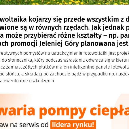
woltaika kojarzy się przede wszystkim z
wione są w równych rzędach. Jak jednak 
a może przybierać różne kształty – np. pan
ch promocji Jeleniej Góry planowana jest
reatywnych pomysłów na uatrakcyjnienie fotowoltaiki jest proj
 do słonecznika, który podczas wzrastania odwraca się w kieru
ecz zamiast żółtych płatków ma on inteligentne panele fotowolt
ie słońca, a składają po zachodzie bądź w przypadku np. nagłeg
a ewentualne uszkodzenia.