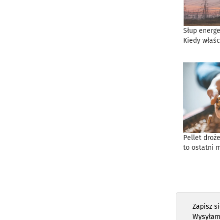
Słup energe
Kiedy właśc
Pellet droż
to ostatni 
Zapisz s
Wysyłam