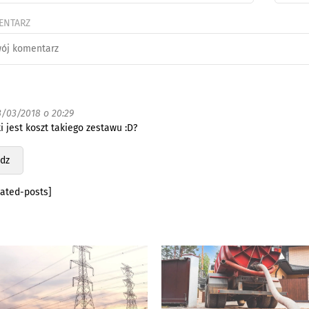
ENTARZ
3/03/2018 o 20:29
i jest koszt takiego zestawu :D?
dz
lated-posts]