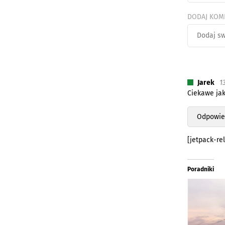
DODAJ KOM
Jarek
1
Ciekawe jak
Odpowie
[jetpack-re
Poradniki