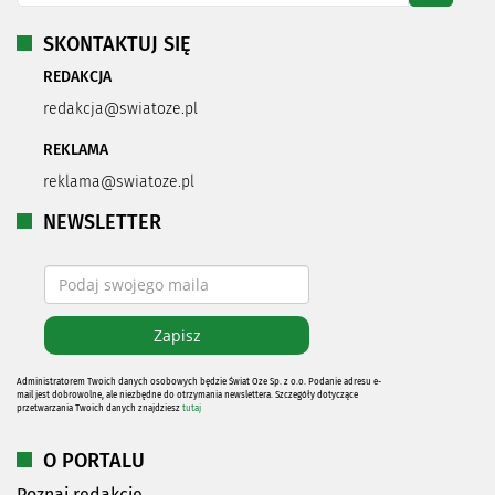
SKONTAKTUJ SIĘ
REDAKCJA
redakcja@swiatoze.pl
REKLAMA
reklama@swiatoze.pl
NEWSLETTER
Administratorem Twoich danych osobowych będzie Świat Oze Sp. z o.o. Podanie adresu e-
mail jest dobrowolne, ale niezbędne do otrzymania newslettera. Szczegóły dotyczące
przetwarzania Twoich danych znajdziesz
tutaj
O PORTALU
Poznaj redakcję