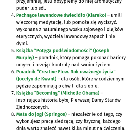
przyjemniej, jeśli dosypiemy do niej aromatyczny
puder lub sól.
Pachnące lawendowe świecidło (Klareko)
– umili
wieczorną medytację, lub pomoże się wyciszyć.
Wykonana z naturalnego wosku sojowego i olejków
eterycznych, wydziela lawendowy zapach i nie
dymi.
Książka “Potęga podświadomości” (Joseph
Murphy)
– poradnik, który pomaga pokonać bariery
umysłu i przejąć kontrolę nad swoim życiem.
Poradnik “Creative Flow. Rok uważnego życia”
(Jocelyn de Kwant)
– dla osób, które w codziennym
pędzie zapominają o chwili dla siebie.
Książka “Becoming” (Michelle Obama)
–
inspirująca historia byłej Pierwszej Damy Stanów
Zjednoczonych.
Mata do jogi (Springos)
– niezależnie od tego, czy
wykonujesz pracę siedzącą, czy fizyczną, każdego
dnia warto znaleźć nawet kilka minut na ćwiczenia.