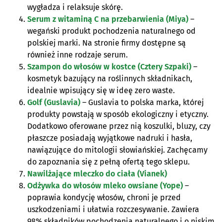
wygładza i relaksuje skórę.
Serum z witaminą C na przebarwienia (Miya)
–
wegański produkt pochodzenia naturalnego od
polskiej marki. Na stronie firmy dostępne są
również inne rodzaje serum.
Szampon do włosów w kostce (Cztery Szpaki)
–
kosmetyk bazujący na roślinnych składnikach,
idealnie wpisujący się w ideę zero waste.
Golf (Guslavia)
– Guslavia to polska marka, której
produkty powstają w sposób ekologiczny i etyczny.
Dodatkowo oferowane przez nią koszulki, bluzy, czy
płaszcze posiadają wyjątkowe nadruki i hasła,
nawiązujące do mitologii słowiańskiej. Zachęcamy
do zapoznania się z pełną ofertą tego sklepu.
Nawilżające mleczko do ciała (Vianek)
Odżywka do włosów mleko owsiane (Yope)
–
poprawia kondycję włosów, chroni je przed
uszkodzeniami i ułatwia rozczesywanie. Zawiera
98% składników pochodzenia naturalnego i o niskim