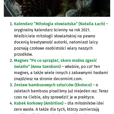
Kalendarz “Mitologia słowiańska” (Natalia Łach)
–
oryginalny kalendarz ścienny na rok 2021.
Wielbiciele mitologii słowiańskiej na pewno
docenią kreatywność autorki, natomiast laicy
poznają czołowe osobistości wiary naszych
przodków.
Magnes “Po co sprzątać, skoro można zgasić
światło” (Anna Szenborn)
– właśnie, po co? Ten
magnes, a także wiele innych z zabawnymi hasłami
znajdziesz na stronie decormint.com.
Zestaw bambusowych sztućców (Ekoloco)
– o
zaletach bambusu pisaliśmy już niejeden raz. Teraz
czas na Ciebie, aby sprawdzić je w praktyce.
Kubek korkowy (Ambition)
– dla miłośników idei
zero waste. A także dla tych, którzy zamierzają