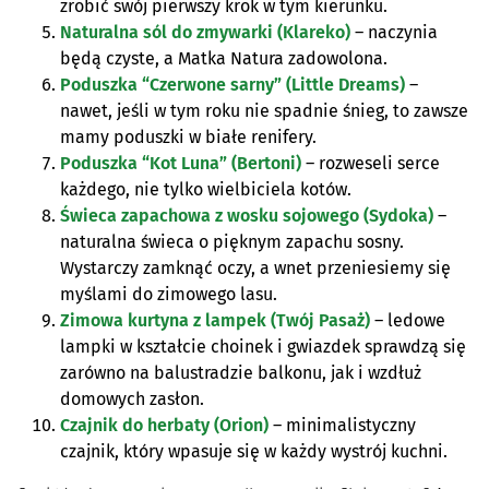
zrobić swój pierwszy krok w tym kierunku.
Naturalna sól do zmywarki (Klareko)
– naczynia
będą czyste, a Matka Natura zadowolona.
Poduszka “Czerwone sarny” (Little Dreams)
–
nawet, jeśli w tym roku nie spadnie śnieg, to zawsze
mamy poduszki w białe renifery.
Poduszka “Kot Luna” (Bertoni)
– rozweseli serce
każdego, nie tylko wielbiciela kotów.
Świeca zapachowa z wosku sojowego (Sydoka)
–
naturalna świeca o pięknym zapachu sosny.
Wystarczy zamknąć oczy, a wnet przeniesiemy się
myślami do zimowego lasu.
Zimowa kurtyna z lampek (Twój Pasaż)
– ledowe
lampki w kształcie choinek i gwiazdek sprawdzą się
zarówno na balustradzie balkonu, jak i wzdłuż
domowych zasłon.
Czajnik do herbaty (Orion)
– minimalistyczny
czajnik, który wpasuje się w każdy wystrój kuchni.