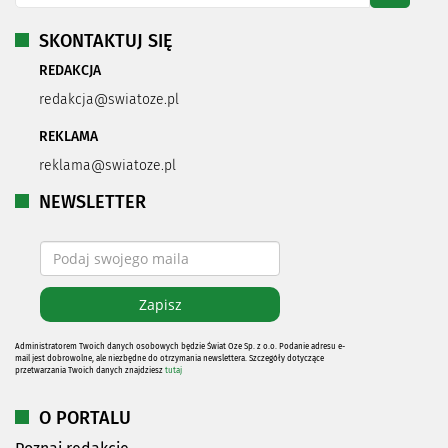
SKONTAKTUJ SIĘ
REDAKCJA
redakcja@swiatoze.pl
REKLAMA
reklama@swiatoze.pl
NEWSLETTER
Administratorem Twoich danych osobowych będzie Świat Oze Sp. z o.o. Podanie adresu e-
mail jest dobrowolne, ale niezbędne do otrzymania newslettera. Szczegóły dotyczące
przetwarzania Twoich danych znajdziesz
tutaj
O PORTALU