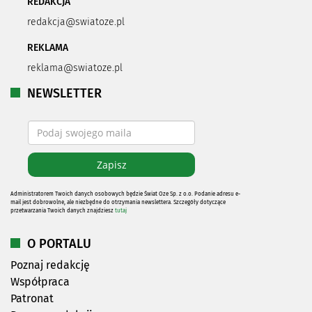
REDAKCJA
redakcja@swiatoze.pl
REKLAMA
reklama@swiatoze.pl
NEWSLETTER
Administratorem Twoich danych osobowych będzie Świat Oze Sp. z o.o. Podanie adresu e-
mail jest dobrowolne, ale niezbędne do otrzymania newslettera. Szczegóły dotyczące
przetwarzania Twoich danych znajdziesz
tutaj
O PORTALU
Poznaj redakcję
Współpraca
Patronat