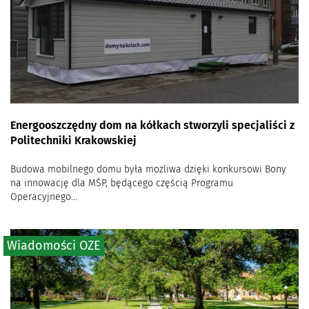
Energooszczędny dom na kółkach stworzyli specjaliści z
Politechniki Krakowskiej
Budowa mobilnego domu była możliwa dzięki konkursowi Bony
na innowację dla MŚP, będącego częścią Programu
Operacyjnego...
Wiadomości OZE