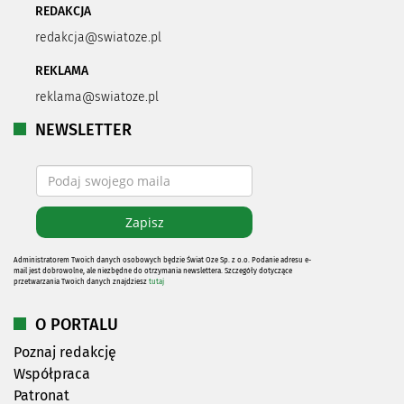
REDAKCJA
redakcja@swiatoze.pl
REKLAMA
reklama@swiatoze.pl
NEWSLETTER
Administratorem Twoich danych osobowych będzie Świat Oze Sp. z o.o. Podanie adresu e-
mail jest dobrowolne, ale niezbędne do otrzymania newslettera. Szczegóły dotyczące
przetwarzania Twoich danych znajdziesz
tutaj
O PORTALU
Poznaj redakcję
Współpraca
Patronat