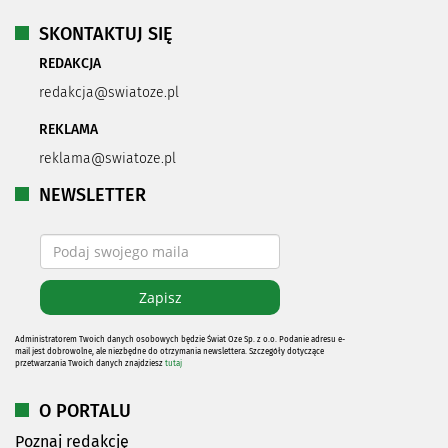
SKONTAKTUJ SIĘ
REDAKCJA
redakcja@swiatoze.pl
REKLAMA
reklama@swiatoze.pl
NEWSLETTER
Administratorem Twoich danych osobowych będzie Świat Oze Sp. z o.o. Podanie adresu e-
mail jest dobrowolne, ale niezbędne do otrzymania newslettera. Szczegóły dotyczące
przetwarzania Twoich danych znajdziesz
tutaj
O PORTALU
Poznaj redakcję